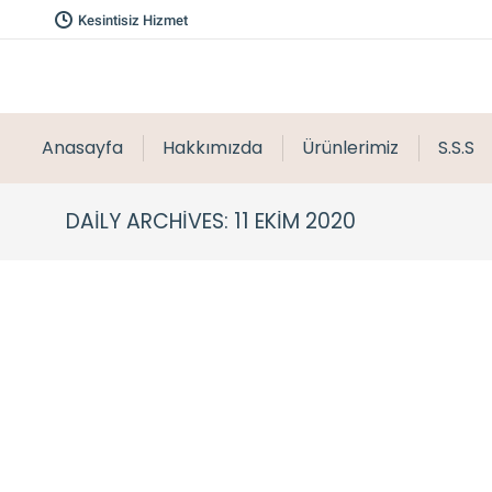
Kesintisiz Hizmet
Anasayfa
Hakkımızda
Ürünlerimiz
S.S.S
DAILY ARCHIVES:
11 EKIM 2020
Beykoz Kum Satışı, Kumcu
Genel
By
caneraykul
11 Ekim 2020
Yorum yap
Kum Satışı – Kum En çok inşaat yapımında kullanı
inşaat sırasında, duvar örüldükten sonra kum ile 