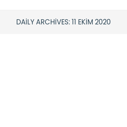
DAILY ARCHIVES:
11 EKIM 2020
Parseller Kum Satışı, Kumcu
Genel
By
caneraykul
11 Ekim 2020
Yorum yap
Kum Satışı – Kum En çok inşaat yapımında
kullanılan yapay kumların, inşaat sektöründe
oldukça önemli bir yeri vardır. İnce ya da kaba
kum seçenekleri ile inşaat sırasında, duvar
örüldükten sonra kum ile sıva yapılmaktadır. Bu
şekilde pürüzsüz bir yüzey elde edilecektir. kum