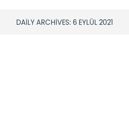
DAILY ARCHIVES:
6 EYLÜL 2021
YÜZYIL BETON SİLİM + PARLATMA
Genel
By
caneraykul
6 Eylül 2021
Yorum yap
Beton Silme + Beton Parlatma , Beton Silim
Firması Yoğun kullanımı olan beton zeminlerde
buna bağlı olarak zaman içinde kararmalar ve
kirli bir görüntü meydana gelir. Klasik temizlik
yöntemleri ile temizlenemeyen bu yüzeyler için
uzman bir el gerekir. Bu işi yapacak beton silim