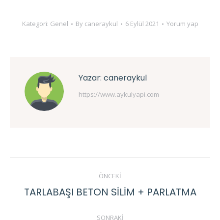
Kategori:
Genel
By
caneraykul
6 Eylül 2021
Yorum yap
Yazar:
caneraykul
https://www.aykulyapi.com
Post
ÖNCEKI
navigation
TARLABAŞI BETON SİLİM + PARLATMA
Previous
post:
SONRAKI