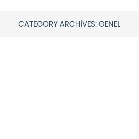
CATEGORY ARCHIVES:
GENEL
Nurtepe Kum Satışı, Kumcu
Genel
By
caneraykul
11 Ekim 2020
Yorum yap
Kum Satışı – Kum En çok inşaat yapımında
kullanılan yapay kumların, inşaat sektöründe
oldukça önemli bir yeri vardır. İnce ya da kaba
kum seçenekleri ile inşaat sırasında, duvar
örüldükten sonra kum ile sıva yapılmaktadır. Bu
şekilde pürüzsüz bir yüzey elde edilecektir. kum