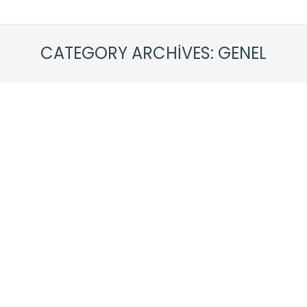
CATEGORY ARCHIVES:
GENEL
Büyükçekmece Kum Satışı, Kumcu
Genel
By
caneraykul
11 Ekim 2020
Yorum yap
Kum Satışı – Kum En çok inşaat yapımında
kullanılan yapay kumların, inşaat sektöründe
oldukça önemli bir yeri vardır. İnce ya da kaba
kum seçenekleri ile inşaat sırasında, duvar
örüldükten sonra kum ile sıva yapılmaktadır. Bu
şekilde pürüzsüz bir yüzey elde edilecektir. kum