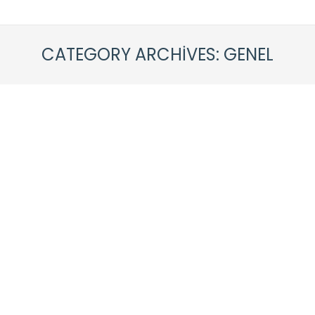
CATEGORY ARCHIVES:
GENEL
Kemerburgaz Kum Satışı, Kumcu
Genel
By
caneraykul
11 Ekim 2020
Yorum yap
Kum Satışı – Kum En çok inşaat yapımında
kullanılan yapay kumların, inşaat sektöründe
oldukça önemli bir yeri vardır. İnce ya da kaba
kum seçenekleri ile inşaat sırasında, duvar
örüldükten sonra kum ile sıva yapılmaktadır. Bu
şekilde pürüzsüz bir yüzey elde edilecektir. kum