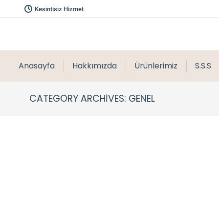
Kesintisiz Hizmet
Anasayfa
Hakkımızda
Ürünlerimiz
S.S.S
CATEGORY ARCHIVES:
GENEL
Bağcılar Kum Satışı, Kumcu
Genel
By
caneraykul
11 Ekim 2020
Yorum yap
Kum Satışı – Kum En çok inşaat yapımında kullanı
inşaat sırasında, duvar örüldükten sonra kum ile 