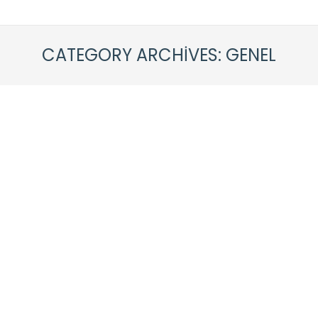
CATEGORY ARCHIVES:
GENEL
KABATAŞ BETON SİLİM + PARLATMA
Genel
By
caneraykul
6 Eylül 2021
Yorum yap
Beton Silme + Beton Parlatma , Beton Silim
Firması Yoğun kullanımı olan beton zeminlerde
buna bağlı olarak zaman içinde kararmalar ve
kirli bir görüntü meydana gelir. Klasik temizlik
yöntemleri ile temizlenemeyen bu yüzeyler için
uzman bir el gerekir. Bu işi yapacak beton silim