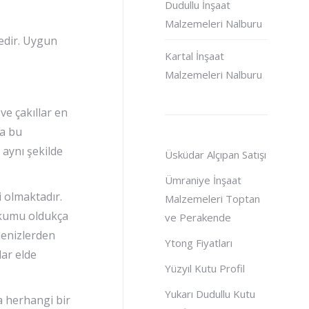
Dudullu İnşaat
Malzemeleri Nalburu
edir. Uygun
Kartal İnşaat
Malzemeleri Nalburu
ve çakıllar en
da bu
 aynı şekilde
Üsküdar Alçıpan Satışı
Ümraniye İnşaat
i olmaktadır.
Malzemeleri Toptan
 kumu oldukça
ve Perakende
 denizlerden
Ytong Fiyatları
lar elde
Yüzyıl Kutu Profil
Yukarı Dudullu Kutu
a herhangi bir