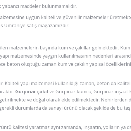
k yabancı maddeler bulunmamalıdır.
malzemesine uygun kaliteli ve güvenilir malzemeler üretmekt
dres Ümraniye satış mağazamızdır.
dilen malzemelerin başında kum ve çakıllar gelmektedir. Kum 
n yapı malzemesinde yaygın kullanılmasının nedenleri arasın
ece beton oluştuğu zaman kum ve çakılın yapısal özelliklerini
. Kaliteli yapı malzemesi kullanıldığı zaman, beton da kalitel
acaktır.
Gürpınar çakıl
ve Gürpınar kumcu, Gürpınar inşaat
ra getirilmekte ve doğal olarak elde edilmektedir. Nehirlerden
, gerekli durumlarda da sanayi ürünü olacak şekilde de bu taş
üntü kalitesi yaratmaz aynı zamanda, inşaatın, yolların ya d