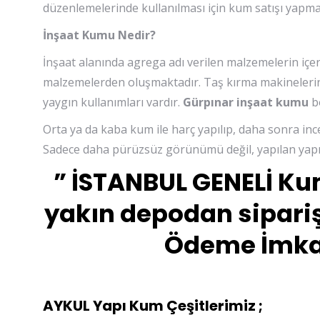
düzenlemelerinde kullanılması için kum satışı yapma
İnşaat Kumu Nedir?
İnşaat alanında agrega adı verilen malzemelerin içe
malzemelerden oluşmaktadır. Taş kırma makinelerin
yaygın kullanımları vardır.
Gürpınar inşaat kumu
bo
Orta ya da kaba kum ile harç yapılıp, daha sonra inc
Sadece daha pürüzsüz görünümü değil, yapılan yapı
” İSTANBUL GENELİ Ku
yakın depodan sipariş
Ödeme İmkan
AYKUL Yapı Kum Çeşitlerimiz ;