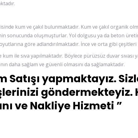
ktadır.
risinde kum ve çakıl bulunmaktadır. Kum ve çakıl organik ol
in sonucunda oluşmuşturlar. Yol dolgusu ya da beton üret
yutlarına göre adlandırılmaktadır. İnce ve orta gibi çeşitler
e kum ile sıva yapılmaktadır. Böylece pürüzsüz duvar sıvası y
nın daha sağlam ve güvenli olmasını da sağlamaktadır.
m Satışı yapmaktayız. Sizl
lerinizi göndermekteyiz.
ı ve Nakliye Hizmeti ”