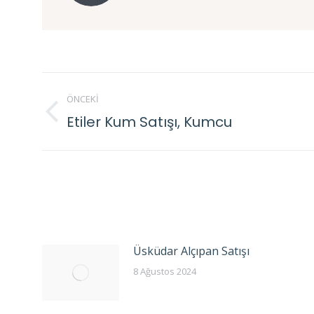
Post
ÖNCEKI
navigation
Etiler Kum Satışı, Kumcu
Previous
post:
Üsküdar Alçıpan Satışı
8 Ağustos 2024