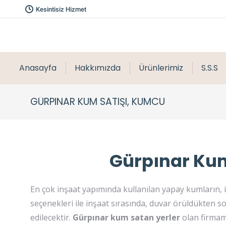
Kesintisiz Hizmet
Anasayfa
Hakkımızda
Ürünlerimiz
S.S.S
GÜRPINAR KUM SATIŞI, KUMCU
Gürpınar Kum
En çok inşaat yapımında kullanılan yapay kumların, 
seçenekleri ile inşaat sırasında, duvar örüldükten s
edilecektir.
Gürpınar kum satan yerler
olan firmamı