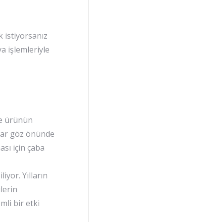
k istiyorsanız
a işlemleriyle
öre ürünün
nlar göz önünde
ası için çaba
iyor. Yılların
lerin
li bir etki