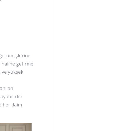
ğı tüm işlerine
 haline getirme
si ve yüksek
lanılan
ayabilirler.
re her daim