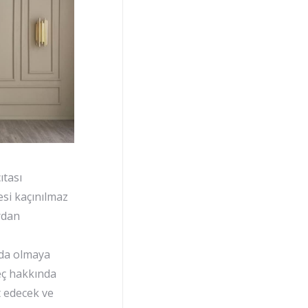
ıtası
esi kaçınılmaz
ardan
ızda olmaya
reç hakkında
t edecek ve