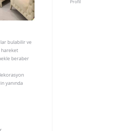
Profil
lar bulabilir ve
a hareket
nmekle beraber
k dekorasyon
erin yanında
r.