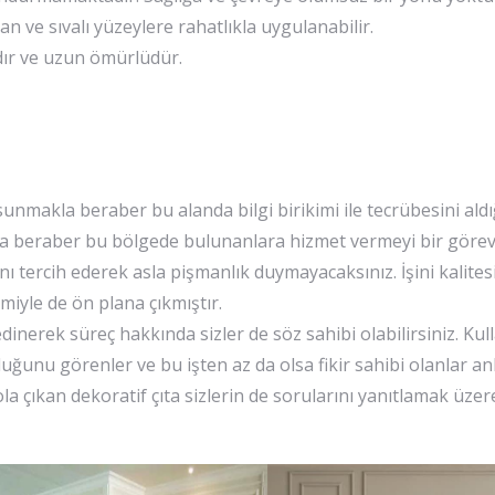
an ve sıvalı yüzeylere rahatlıkla uygulanabilir.
dır ve uzun ömürlüdür.
sunmakla beraber bu alanda bilgi birikimi ile tecrübesini aldı
la beraber bu bölgede bulunanlara hizmet vermeyi bir görev
ını tercih ederek asla pişmanlık duymayacaksınız. İşini kalite
iyle de ön plana çıkmıştır.
dinerek süreç hakkında sizler de söz sahibi olabilirsiniz. Kul
uğunu görenler ve bu işten az da olsa fikir sahibi olanlar anl
la çıkan dekoratif çıta sizlerin de sorularını yanıtlamak üze