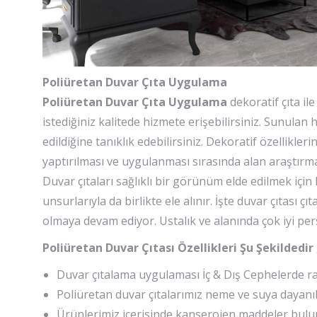
Poliüretan Duvar Çıta Uygulama
Poliüretan Duvar Çıta Uygulama
dekoratif çıta il
istediğiniz kalitede hizmete erişebilirsiniz. Sunula
edildiğine tanıklık edebilirsiniz. Dekoratif özellikle
yaptırılması ve uygulanması sırasında alan araştırmas
Duvar çıtaları sağlıklı bir görünüm elde edilmek için
unsurlarıyla da birlikte ele alınır. İşte duvar çıtası 
olmaya devam ediyor. Ustalık ve alanında çok iyi per
Poliüretan Duvar Çıtası Özellikleri Şu Şekildedir 
Duvar çıtalama uygulaması İç & Dış Cephelerde raha
Poliüretan duvar çıtalarımız neme ve suya dayanıkl
Ürünlerimiz içerisinde kanserojen maddeler bulu