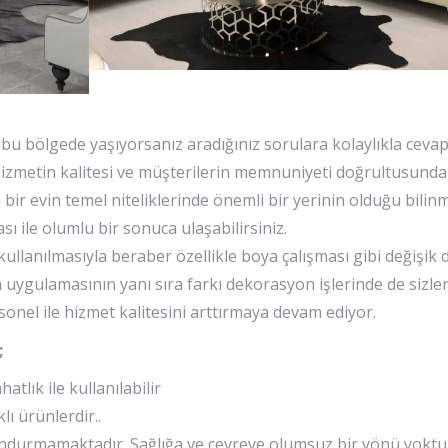
e bu bölgede yaşıyorsanız aradığınız sorulara kolaylıkla cevap
n hizmetin kalitesi ve müşterilerin memnuniyeti doğrultusund
rin bir evin temel niteliklerinde önemli bir yerinin olduğu bili
ı ile olumlu bir sonuca ulaşabilirsiniz.
 kullanılmasıyla beraber özellikle boya çalışması gibi değişi
çıta uygulamasının yanı sıra farkı dekorasyon işlerinde de sizl
sonel ile hizmet kalitesini arttırmaya devam ediyor.
;
tlık ile kullanılabilir
ı ürünlerdir..
ndurmamaktadır. Sağlığa ve çevreye olumsuz bir yönü yoktu