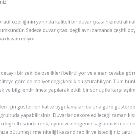
niz.
tif özelliğinin yanında kaliteli bir duvar çıtası hizmeti alma
mümkündür. Sadece duvar çıtası değil aynı zamanda çeşitli boy
aya devam ediyor.
detaylı bir şekilde özelikleri belirtiliyor ve alınan cevaba g
Kaliteye göre de maliyet değişkenlik oluşturabiliyor. Tüm bu
 ve bilgilendirilmesi yapılarak etkili bir sonuç ile karşılaşılm
eri için gösterilen kalite uygulamaları da ona göre gösterebil
ğrultuda yapabilirsiniz. Duvarlar dekore edileceği zaman kişi
eleri doğrultusunda renk, uyum ve dengenin sağlanması da önem
ıza bütünleştirme niteliği kazandırabilir ve istediğiniz tarzı