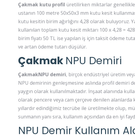
Çakmak kutu profil
üretilirken miktarlar genellikl
ustanın 100 metre 50x50x3 mm kutu kesit kullanmasın
kutu kesitin birim ağırlığını 4,28 olarak buluyoruz. Y
kullanılan toplam kutu kesit miktarı 100 x 4,28 = 428
birim fiyatı 50 TL ise yapılan iş için taksit ödeme tutar
ve artan ödeme tutarı düşülür.
Çakmak
NPU Demiri
ÇakmakNPU demiri
, birçok endüstriyel üretim ve
NPU demirinin genleşmesine aslında profil demiri de
yaygın olarak kullanılmaktadır. İnşaat alanında kullan
olarak pencere veya cam çerçeve denilen alanlarda k
yıllardır edindiğimiz tecrübe ile üretilmekte olup, müh
sunmanın yanı sıra, kullanım açısından da en iyi fay
NPU Demir Kullanım Al