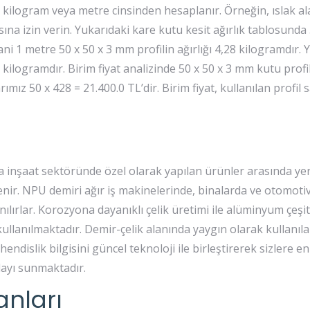
e kilogram veya metre cinsinden hesaplanır. Örneğin, ıslak a
a izin verin. Yukarıdaki kare kutu kesit ağırlık tablosunda
ani 1 metre 50 x 50 x 3 mm profilin ağırlığı 4,28 kilogramdır.
 kilogramdır. Birim fiyat analizinde 50 x 50 x 3 mm kutu profi
ımız 50 x 428 = 21.400.0 TL’dir. Birim fiyat, kullanılan profil sa
ya inşaat sektöründe özel olarak yapılan ürünler arasında yer
nir. NPU demiri ağır iş makinelerinde, binalarda ve otomoti
ılırlar. Korozyona dayanıklı çelik üretimi ile alüminyum çeşit
ullanılmaktadır. Demir-çelik alanında yaygın olarak kullanı
endislik bilgisini güncel teknoloji ile birleştirerek sizlere en
dayı sunmaktadır.
anları