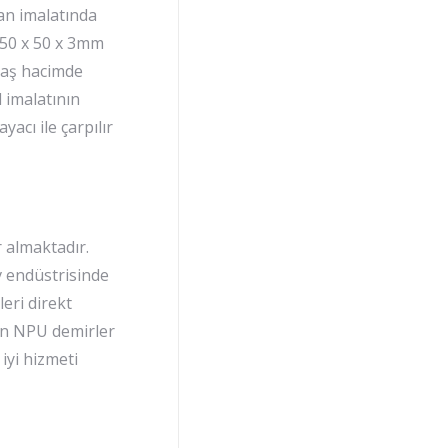
lan imalatında
 50 x 50 x 3mm
 Yaş hacimde
l imalatının
yacı ile çarpılır
 almaktadır.
v endüstrisinde
leri direkt
lan NPU demirler
 iyi hizmeti