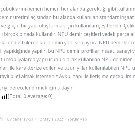
l çubuklarını hemen hemen her alanda gerektiği gibi kullan
demir üretimi açısından bu alanda kullanılan standart inşaat
 güçlü bir yapı oluşturmak için kullanılan çeşitleridir. Çelik
lı birçok binada kullanılır. NPU demir çeşitleri yedek parça a
rklı endüstrilerde kullanımın yanı sıra ayrıca NPU demirler çe
lı yapıldığında yapılır, bu NPU demir profiller inşaat, sanayi
itli mobilyalarda yapı ürünü olarak kullanılan NPU demirler 
arı ile karakterize edilen ve uzun yıllar kullanılabilen NPU 
aylı bilgi almak isterseniz Aykul Yapı ile iletişime geçebilirsin
iyi derecelendirmek için tıklayın!
[Total:
0
Average:
0
]
il
By
caneraykul
12 Mayıs 2022
Yorum yap