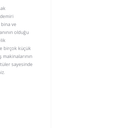
mak
 demiri
 bina ve
lanının olduğu
lik
 ve birçok küçük
iş makinalarının
ütüler sayesinde
iz.