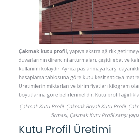
Çakmak kutu profil
, yapıya ekstra ağırlık getirmey
duvarlarının direncini arttırmaları, çeşitli ebat ve ka
kullanımı kolaydır. Ayrıca paslanmaya karşı dayanıklı 
hesaplama tablosuna göre kutu kesit satıcıya metre i
Üretimlerin miktarları ve birim fiyatları kilogram olar
boyutlarına göre belirlenmelidir. Kutu profil ağırlıkl
Çakmak Kutu Profil, Çakmak Boyalı Kutu Profil, Çakma
firması, Çakmak Kutu Profil satışı yap
Kutu Profil Üretimi