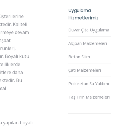
Uygulama
şterilerine
Hizmetlerimiz
dir. Kaliteli
Duvar Çıta Uygulama
 vermeye devam
İnşaat
Alçıpan Malzemeleri
rünleri,
r. Boyalı kutu
Beton Silim
elliklerde
Çatı Malzemeleri
itlere daha
ektedir. Bu
Poliüretan Su Yalıtımı
mal
Taş Fırın Malzemeleri
a yapılan boyalı