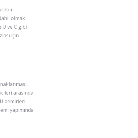
 üretim
 dahil olmak
 U ve C gibi
lası için
ynaklanması,
cileri arasında
U demirleri
 gemi yapımında