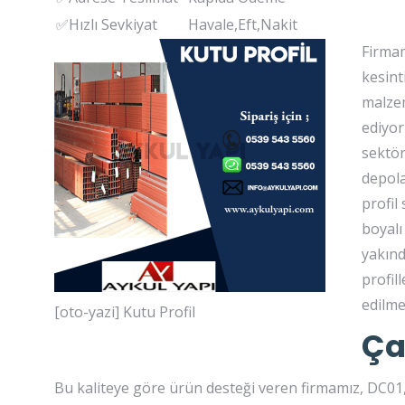
✅Hızlı Sevkiyat
Havale,Eft,Nakit
Firmam
kesint
malzem
ediyor
sektör
depola
profil
boyalı
yakınd
profil
edilme
[oto-yazi] Kutu Profil
Ç
Bu kaliteye göre ürün desteği veren firmamız, DC01, 2