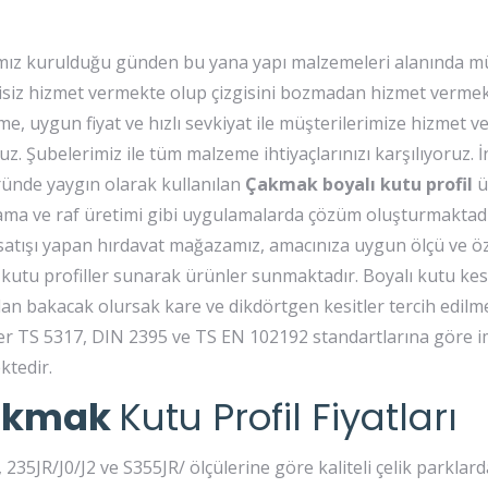
ız kurulduğu günden bu yana yapı malzemeleri alanında mü
isiz hizmet vermekte olup çizgisini bozmadan hizmet vermekte
e, uygun fiyat ve hızlı sevkiyat ile müşterilerimize hizmet
uz. Şubelerimiz ile tüm malzeme ihtiyaçlarınızı karşılıyoruz. 
ünde yaygın olarak kullanılan
Çakmak boyalı kutu profil
ü
ma ve raf üretimi gibi uygulamalarda çözüm oluşturmaktadı
 satışı yapan hırdavat mağazamız, amacınıza uygun ölçü ve öz
 kutu profiller sunarak ürünler sunmaktadır. Boyalı kutu kes
an bakacak olursak kare ve dikdörtgen kesitler tercih edilm
ler TS 5317, DIN 2395 ve TS EN 102192 standartlarına göre i
ktedir.
akmak
Kutu Profil Fiyatları
35JR/J0/J2 ve S355JR/ ölçülerine göre kaliteli çelik parklard