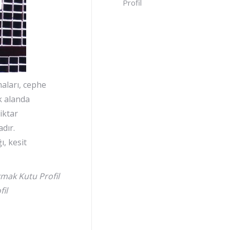
Profil
maları, cephe
ok alanda
iktar
dır.
ı, kesit
kmak Kutu Profil
il