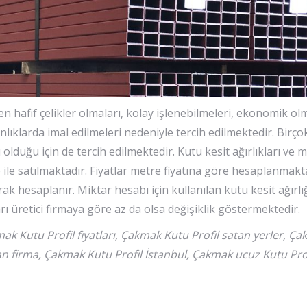
en hafif çelikler olmaları, kolay işlenebilmeleri, ekonomik ol
lınlıklarda imal edilmeleri nedeniyle tercih edilmektedir. Birç
olduğu için de tercih edilmektedir. Kutu kesit ağırlıkları ve m
le satılmaktadır. Fiyatlar metre fiyatına göre hesaplanmakta
ak hesaplanır. Miktar hesabı için kullanılan kutu kesit ağırlığ
arı üretici firmaya göre az da olsa değişiklik göstermektedir.
k Kutu Profil fiyatları, Çakmak Kutu Profil satan yerler, Ça
an firma, Çakmak Kutu Profil İstanbul, Çakmak ucuz Kutu Prof