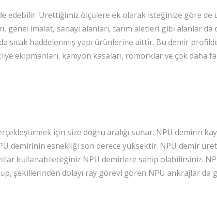
e edebilir. Ürettiğimiz ölçülere ek olarak isteğinize göre de
 genel imalat, sanayi alanları, tarım aletleri gibi alanlar da
da sıcak haddelenmiş yapı ürünlerine aittir. Bu demir profilde
kliye ekipmanları, kamyon kasaları, römorklar ve çok daha faz
erçekleştirmek için size doğru aralığı sunar. NPU demirin ka
NPU demirinin esnekliği son derece yüksektir. NPU demir üreti
llar kullanabileceğiniz NPU demirlere sahip olabilirsiniz. NP
lup, şekillerinden dolayı ray görevi gören NPU ankrajlar da