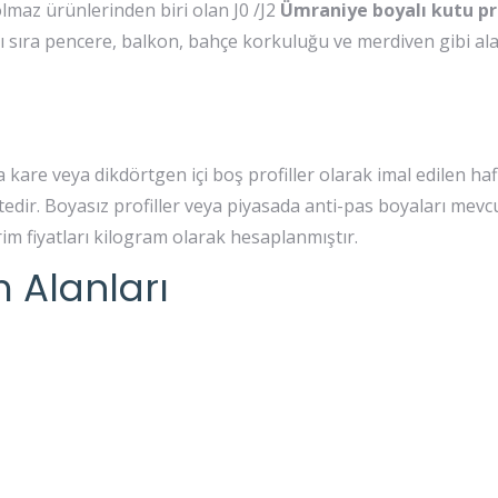
lmaz ürünlerinden biri olan J0 /J2
Ümraniye boyalı kutu pr
ı sıra pencere, balkon, bahçe korkuluğu ve merdiven gibi al
da kare veya dikdörtgen içi boş profiller olarak imal edilen hafi
tedir. Boyasız profiller veya piyasada anti-pas boyaları mevcu
im fiyatları kilogram olarak hesaplanmıştır.
m Alanları