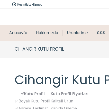
Kesintisiz Hizmet
Anasayfa
Hakkımızda
Ürünlerimiz
S.S.S
CIHANGIR KUTU PROFIL
Cihangir Kutu Pr
✅Kutu Profil
Kutu Profil Fiyatları
✅Boyalı Kutu Profil
Kaliteli Ürün
✅Adrese Teslimat
Kapıda Ödeme