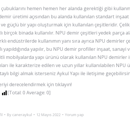
l çubuklarını hemen hemen her alanda gerektiği gibi kullan
demir üretimi açısından bu alanda kullanılan standart inşaat
 güçlü bir yapı oluşturmak için kullanılan çeşitleridir. Çelik
lı birçok binada kullanılır. NPU demir çeşitleri yedek parça a
rklı endüstrilerde kullanımın yanı sıra ayrıca NPU demirler çe
lı yapıldığında yapılır, bu NPU demir profiller inşaat, sanayi
itli mobilyalarda yapı ürünü olarak kullanılan NPU demirler 
arı ile karakterize edilen ve uzun yıllar kullanılabilen NPU 
aylı bilgi almak isterseniz Aykul Yapı ile iletişime geçebilirsin
iyi derecelendirmek için tıklayın!
[Total:
0
Average:
0
]
il
By
caneraykul
12 Mayıs 2022
Yorum yap