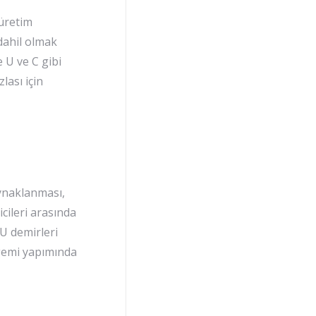
 üretim
 dahil olmak
 U ve C gibi
lası için
aynaklanması,
cileri arasında
U demirleri
 gemi yapımında