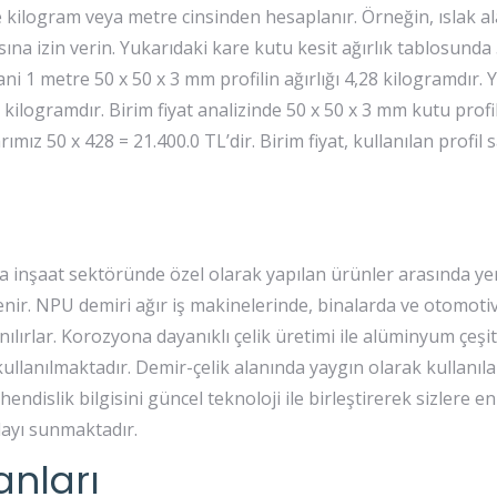
e kilogram veya metre cinsinden hesaplanır. Örneğin, ıslak a
a izin verin. Yukarıdaki kare kutu kesit ağırlık tablosunda
ani 1 metre 50 x 50 x 3 mm profilin ağırlığı 4,28 kilogramdır.
 kilogramdır. Birim fiyat analizinde 50 x 50 x 3 mm kutu profi
ımız 50 x 428 = 21.400.0 TL’dir. Birim fiyat, kullanılan profil sa
ya inşaat sektöründe özel olarak yapılan ürünler arasında ye
nir. NPU demiri ağır iş makinelerinde, binalarda ve otomoti
ılırlar. Korozyona dayanıklı çelik üretimi ile alüminyum çeşit
ullanılmaktadır. Demir-çelik alanında yaygın olarak kullanı
endislik bilgisini güncel teknoloji ile birleştirerek sizlere en
dayı sunmaktadır.
anları