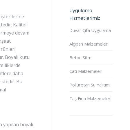
Uygulama
şterilerine
Hizmetlerimiz
dir. Kaliteli
Duvar Çıta Uygulama
 vermeye devam
İnşaat
Alçıpan Malzemeleri
rünleri,
r. Boyalı kutu
Beton Silim
elliklerde
Çatı Malzemeleri
itlere daha
ektedir. Bu
Poliüretan Su Yalıtımı
mal
Taş Fırın Malzemeleri
a yapılan boyalı