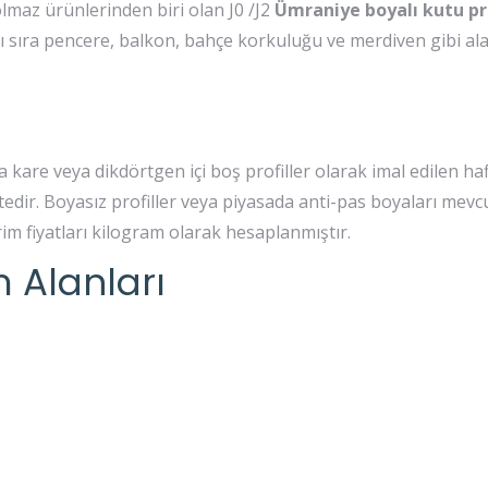
lmaz ürünlerinden biri olan J0 /J2
Ümraniye boyalı kutu pr
ı sıra pencere, balkon, bahçe korkuluğu ve merdiven gibi al
nda kare veya dikdörtgen içi boş profiller olarak imal edilen hafi
tedir. Boyasız profiller veya piyasada anti-pas boyaları mevcu
im fiyatları kilogram olarak hesaplanmıştır.
m Alanları