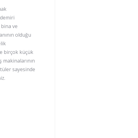
mak
 demiri
 bina ve
lanının olduğu
lik
 ve birçok küçük
iş makinalarının
ütüler sayesinde
iz.