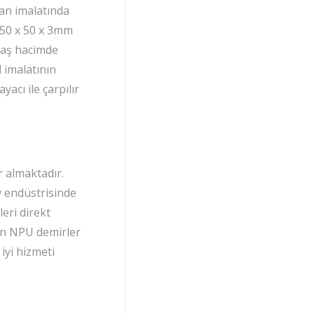
lan imalatında
 50 x 50 x 3mm
 Yaş hacimde
l imalatının
yacı ile çarpılır
r almaktadır.
v endüstrisinde
leri direkt
lan NPU demirler
 iyi hizmeti