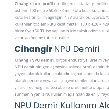
Cihangir kutu profil
üretilirken miktarlar genellikl
ustanın 100 metre 50x50x3 mm kutu kesit kullanmasın
kutu kesitin birim ağırlığını 4,28 olarak buluyoruz. Y
kullanılan toplam kutu kesit miktarı 100 x 4,28 = 428
birim fiyatı 50 TL ise yapılan iş için taksit ödeme tutar
ve artan ödeme tutarı düşülür.
Cihangir
NPU Demiri
CihangirNPU demiri
, birçok endüstriyel üretim ve
NPU demirinin genleşmesine aslında profil demiri de
yaygın olarak kullanılmaktadır. İnşaat alanında kullan
olarak pencere veya cam çerçeve denilen alanlarda k
yıllardır edindiğimiz tecrübe ile üretilmekte olup, müh
sunmanın yanı sıra, kullanım açısından da en iyi fay
NPU Demir Kullanım Al