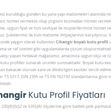
ız kurulduğu günden bu yana yapı malzemeleri alanında mü
isiz hizmet vermekte olup çizgisini bozmadan hizmet vermekte
e, uygun fiyat ve hızlı sevkiyat ile müşterilerimize hizmet
uz. Şubelerimiz ile tüm malzeme ihtiyaçlarınızı karşılıyoruz. 
ünde yaygın olarak kullanılan
Cihangir boyalı kutu profil
ü
ma ve raf üretimi gibi uygulamalarda çözüm oluşturmaktadı
 satışı yapan hırdavat mağazamız, amacınıza uygun ölçü ve öz
 kutu profiller sunarak ürünler sunmaktadır. Boyalı kutu kes
an bakacak olursak kare ve dikdörtgen kesitler tercih edilm
ler TS 5317, DIN 2395 ve TS EN 102192 standartlarına göre i
ktedir.
hangir
Kutu Profil Fiyatları
35JR/J0/J2 ve S355JR/ ölçülerine göre kaliteli çelik parklard