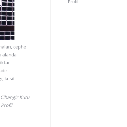
Profil
maları, cephe
ok alanda
iktar
dır.
ı, kesit
, Cihangir Kutu
Profil