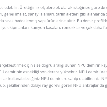
e edebilir. Ürettiğimiz ölçülere ek olarak isteğinize göre de
 genel imalat, sanayi alanları, tarım aletleri gibi alanlar da
da sıcak haddelenmiş yapı ürünlerine aittir. Bu demir profilde
kliye ekipmanları, kamyon kasaları, römorklar ve çok daha faz
erçekleştirmek için size doğru aralığı sunar. NPU demirin k
NPU demirinin esnekliği son derece yüksektir. NPU demir üreti
llar kullanabileceğiniz NPU demirlere sahip olabilirsiniz. NP
lup, şekillerinden dolayı ray görevi gören NPU ankrajlar da