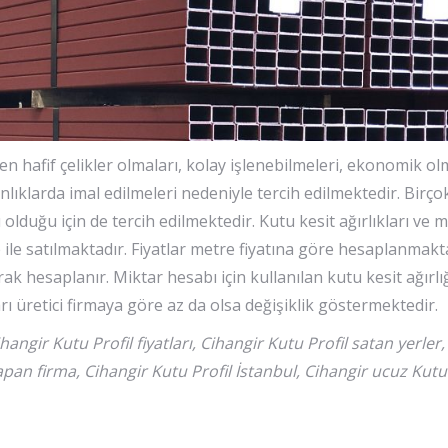
yen hafif çelikler olmaları, kolay işlenebilmeleri, ekonomik ol
lınlıklarda imal edilmeleri nedeniyle tercih edilmektedir. Birç
olduğu için de tercih edilmektedir. Kutu kesit ağırlıkları ve m
le satılmaktadır. Fiyatlar metre fiyatına göre hesaplanmakta
ak hesaplanır. Miktar hesabı için kullanılan kutu kesit ağırlığ
arı üretici firmaya göre az da olsa değişiklik göstermektedir.
ihangir Kutu Profil fiyatları, Cihangir Kutu Profil satan yerler
 yapan firma, Cihangir Kutu Profil İstanbul, Cihangir ucuz Kutu 