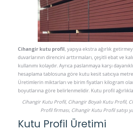
Cihangir kutu profil
, yapıya ekstra ağırlık getirme
duvarlarının direncini arttırmaları, çeşitli ebat ve ka
kullanımı kolaydır. Ayrıca paslanmaya karşı dayanıklı 
hesaplama tablosuna göre kutu kesit satıcıya metre i
Üretimlerin miktarları ve birim fiyatları kilogram olar
boyutlarına göre belirlenmelidir. Kutu profil ağırlıkl
Cihangir Kutu Profil, Cihangir Boyalı Kutu Profil, C
Profil firması, Cihangir Kutu Profil satışı
Kutu Profil Üretimi