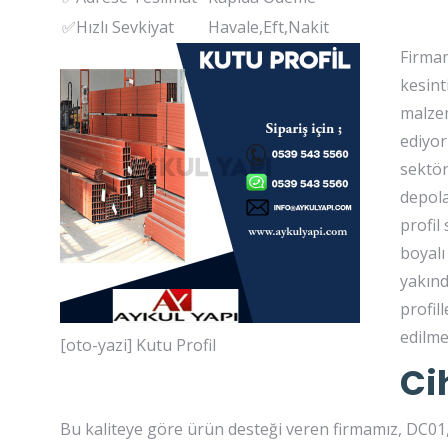
✅Hızlı Sevkiyat
Havale,Eft,Nakit
Firmam
kesint
malzem
ediyor
sektör
depola
profil
boyalı
yakınd
profil
edilme
[oto-yazi] Kutu Profil
Ci
Bu kaliteye göre ürün desteği veren firmamız, DC01, 2