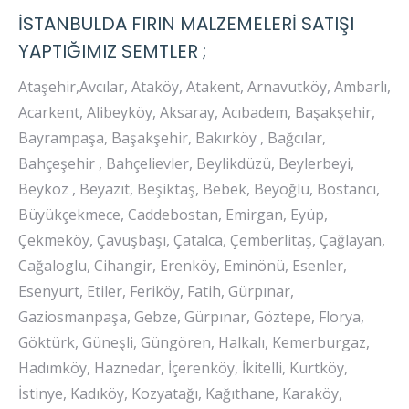
İSTANBULDA FIRIN MALZEMELERİ SATIŞI
YAPTIĞIMIZ SEMTLER ;
Ataşehir,Avcılar, Ataköy, Atakent, Arnavutköy, Ambarlı,
Acarkent, Alibeyköy, Aksaray, Acıbadem, Başakşehir,
Bayrampaşa, Başakşehir, Bakırköy , Bağcılar,
Bahçeşehir , Bahçelievler, Beylikdüzü, Beylerbeyi,
Beykoz , Beyazıt, Beşiktaş, Bebek, Beyoğlu, Bostancı,
Büyükçekmece, Caddebostan, Emirgan, Eyüp,
Çekmeköy, Çavuşbaşı, Çatalca, Çemberlitaş, Çağlayan,
Cağaloglu, Cihangir, Erenköy, Eminönü, Esenler,
Esenyurt, Etiler, Feriköy, Fatih, Gürpınar,
Gaziosmanpaşa, Gebze, Gürpınar, Göztepe, Florya,
Göktürk, Güneşli, Güngören, Halkalı, Kemerburgaz,
Hadımköy, Haznedar, İçerenköy, İkitelli, Kurtköy,
İstinye, Kadıköy, Kozyatağı, Kağıthane, Karaköy,