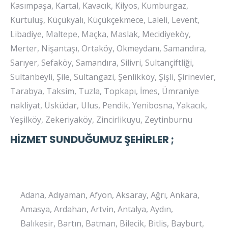
Kasımpaşa, Kartal, Kavacık, Kilyos, Kumburgaz,
Kurtuluş, Küçükyalı, Küçükçekmece, Laleli, Levent,
Libadiye, Maltepe, Maçka, Maslak, Mecidiyeköy,
Merter, Nişantaşı, Ortaköy, Okmeydanı, Samandıra,
Sarıyer, Sefaköy, Samandıra, Silivri, Sultançiftliği,
Sultanbeyli, Şile, Sultangazi, Şenlikköy, Şişli, Şirinevler,
Tarabya, Taksim, Tuzla, Topkapı, İmes, Ümraniye
nakliyat, Üsküdar, Ulus, Pendik, Yenibosna, Yakacık,
Yeşilköy, Zekeriyaköy, Zincirlikuyu, Zeytinburnu
HİZMET SUNDUĞUMUZ ŞEHİRLER ;
Adana, Adıyaman, Afyon, Aksaray, Ağrı, Ankara,
Amasya, Ardahan, Artvin, Antalya, Aydın,
Balıkesir, Bartın, Batman, Bilecik, Bitlis, Bayburt,