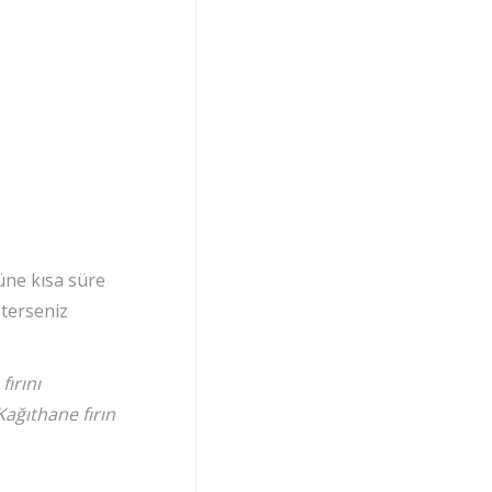
rüne kısa süre
sterseniz
fırını
Kağıthane fırın