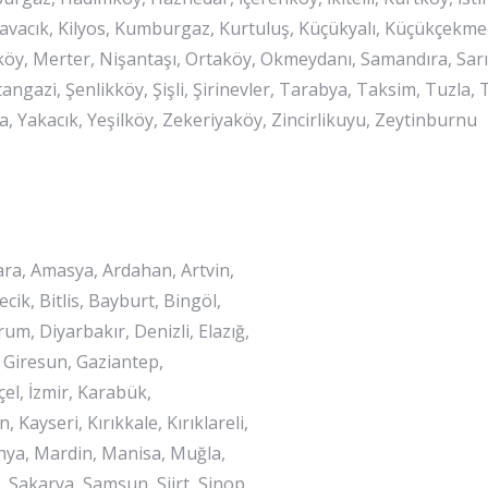
avacık, Kilyos, Kumburgaz, Kurtuluş, Küçükyalı, Küçükçekmece
köy, Merter, Nişantaşı, Ortaköy, Okmeydanı, Samandıra, Sarı
Sultangazi, Şenlikköy, Şişli, Şirinevler, Tarabya, Taksim, Tuzla,
, Yakacık, Yeşilköy, Zekeriyaköy, Zincirlikuyu, Zeytinburnu
ara, Amasya, Ardahan, Artvin,
ecik, Bitlis, Bayburt, Bingöl,
um, Diyarbakır, Denizli, Elazığ,
, Giresun, Gaziantep,
çel, İzmir, Karabük,
yseri, Kırıkkale, Kırıklareli,
tahya, Mardin, Manisa, Muğla,
 Sakarya, Samsun, Siirt, Sinop,