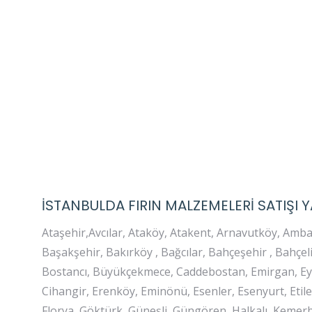
İSTANBULDA FIRIN MALZEMELERİ SATIŞI Y
Ataşehir,Avcılar, Ataköy, Atakent, Arnavutköy, Amba
Başakşehir, Bakırköy , Bağcılar, Bahçeşehir , Bahçel
Bostancı, Büyükçekmece, Caddebostan, Emirgan, Eyü
Cihangir, Erenköy, Eminönü, Esenler, Esenyurt, Etil
Florya, Göktürk, Güneşli, Güngören, Halkalı, Kemerbu