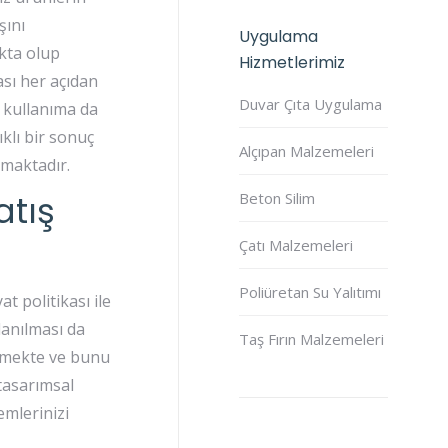
şını
Uygulama
kta olup
Hizmetlerimiz
ası her açıdan
Duvar Çıta Uygulama
ı kullanıma da
klı bir sonuç
Alçıpan Malzemeleri
lmaktadır.
atış
Beton Silim
Çatı Malzemeleri
Poliüretan Su Yalıtımı
t politikası ile
lanılması da
Taş Fırın Malzemeleri
ermekte ve bunu
tasarımsal
emlerinizi