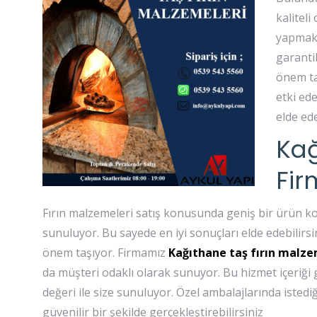
kaliteli
yapmakt
garantil
önem ta
etki ed
elde ed
Kağ
Fir
Fırın malzemeleri satış konusunda geniş bir ürün kon
sunuluyor. Bu sayede en iyi sonuçları elde edebilirsi
önem taşıyor. Firmamız
Kağıthane taş fırın malze
da müşteri odaklı olarak sunuyor. Bu hizmet içeriği
değeri ile size sunuluyor. Özel ambalajlarında istedi
güvenilir bir şekilde gerçekleştirebilirsiniz