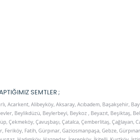
APTIĞIMIZ SEMTLER ;
rlı, Acarkent, Alibeyköy, Aksaray, Acıbadem, Başakşehir, B
ievler, Beylikdüzü, Beylerbeyi, Beykoz , Beyazıt, Beşiktaş, B
p, Çekmeköy, Çavuşbaşı, Çatalca, Çemberlitaş, Çağlayan, C
er, Feriköy, Fatih, Gürpınar, Gaziosmanpaşa, Gebze, Gürpına
rgaz, Hadımköy, Haznedar, İçerenköy, İkitelli, Kurtköy, İsti