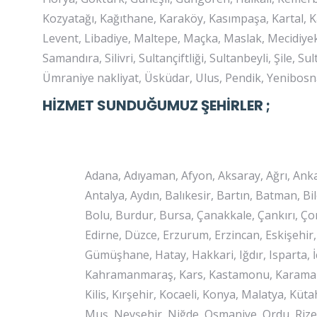
Kozyatağı, Kağıthane, Karaköy, Kasımpaşa, Kartal, K
Levent, Libadiye, Maltepe, Maçka, Maslak, Mecidiye
Samandıra, Silivri, Sultançiftliği, Sultanbeyli, Şile, 
Ümraniye nakliyat, Üsküdar, Ulus, Pendik, Yenibosna
HİZMET SUNDUĞUMUZ ŞEHİRLER ;
Adana, Adıyaman, Afyon, Aksaray, Ağrı, Ank
Antalya, Aydın, Balıkesir, Bartın, Batman, Bil
Bolu, Burdur, Bursa, Çanakkale, Çankırı, Çor
Edirne, Düzce, Erzurum, Erzincan, Eskişehir
Gümüşhane, Hatay, Hakkari, Iğdır, Isparta, İ
Kahramanmaraş, Kars, Kastamonu, Karaman, Ka
Kilis, Kırşehir, Kocaeli, Konya, Malatya, Kü
Muş, Nevşehir, Niğde, Osmaniye, Ordu, Rize,