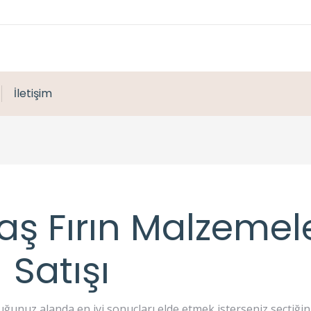
İletişim
ş Fırın Malzemele
Satışı
ğunuz alanda en iyi sonuçları elde etmek isterseniz seçtiğin