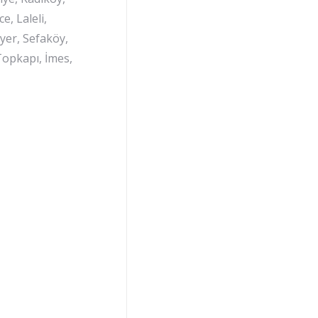
, Laleli,
yer, Sefaköy,
 Topkapı, İmes,