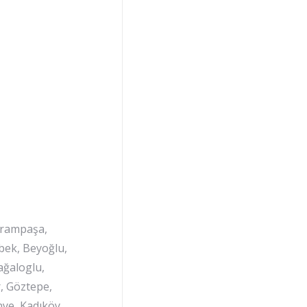
ayrampaşa,
ebek, Beyoğlu,
ağaloglu,
r, Göztepe,
nye, Kadıköy,