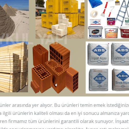
nler arasında yer alıyor. Bu ürünleri temin emek istediğini
lgili ürünlerin kaliteli olması da en iyi sonucu almanıza yard
n firmamız tüm ürünlerini garantili olarak sunuyor. İnşaatt