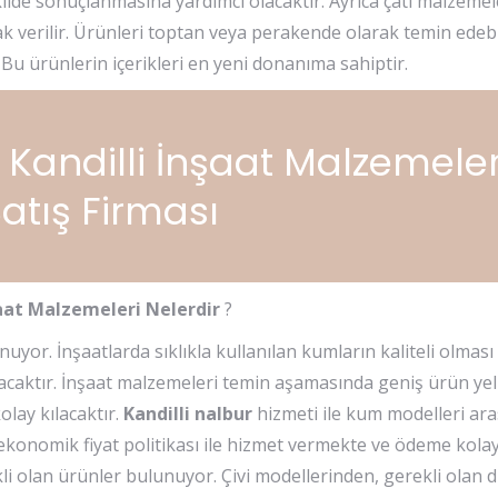
 şekilde sonuçlanmasına yardımcı olacaktır. Ayrıca çatı malzem
 verilir. Ürünleri toptan veya perakende olarak temin edebil
u ürünlerin içerikleri en yeni donanıma sahiptir.
 Kandilli İnşaat Malzemeler
atış Firması
aat Malzemeleri Nelerdir
?
uyor. İnşaatlarda sıklıkla kullanılan kumların kaliteli olma
acaktır. İnşaat malzemeleri temin aşamasında geniş ürün ye
olay kılacaktır.
Kandilli nalbur
hizmeti ile kum modelleri ar
 ekonomik fiyat politikası ile hizmet vermekte ve ödeme kolayl
i olan ürünler bulunuyor. Çivi modellerinden, gerekli olan d