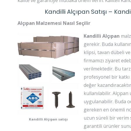
kalite ve garantiye mutlaka önem verin. Kaliteli Kan
Kandilli Alçıpan Satışı – Kand
Alçıpan Malzemesi Nasıl Seçilir
Kandilli Alçıpan
malze
gerekir. Buda kullanı
klipsi, tavan dübeli ve
firmamızı ziyaret edebi
verilmektedir. Bu tar
profesyonel bir katkı s
değer kazandıracaktır
kullanılabilir. Alçıpan
uygulanabilir. Buda o
gereken en önemli nokt
uzun süreli bir verim 
Kandilli Alçıpan satışı
garantili ürünler sun