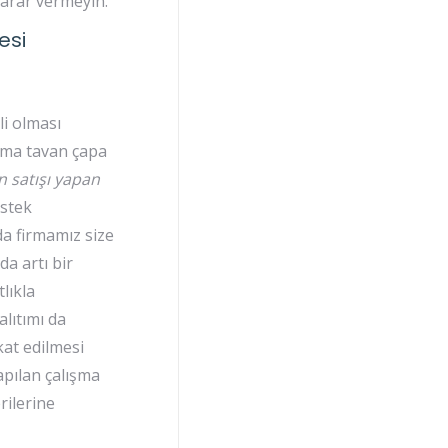
karar vermeyin.
esi
li olması
asma tavan çapa
an satışı yapan
estek
a firmamız size
da artı bir
lıkla
alıtımı da
kat edilmesi
apılan çalışma
rilerine