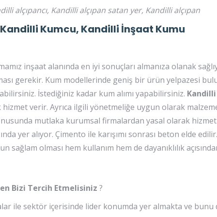
lli alçıpancı, Kandilli alçıpan satan yer, Kandilli alçıpan
, Kandilli Kumcu, Kandilli İnşaat Kumu
mız inşaat alanında en iyi sonuçları almanıza olanak sağlıyo
 olması gerekir. Kum modellerinde geniş bir ürün yelpazesi bul
lirsiniz. İstediğiniz kadar kum alımı yapabilirsiniz.
Kandilli
izmet verir. Ayrıca ilgili yönetmeliğe uygun olarak malzeme
 konusunda mutlaka kurumsal firmalardan yasal olarak hizmet
da yer alıyor. Çimento ile karışımı sonrası beton elde edilir.
tonun sağlam olması hem kullanım hem de dayanıklılık açısın
n Bizi Tercih Etmelisiniz
?
 ile sektör içerisinde lider konumda yer almakta ve bunu 