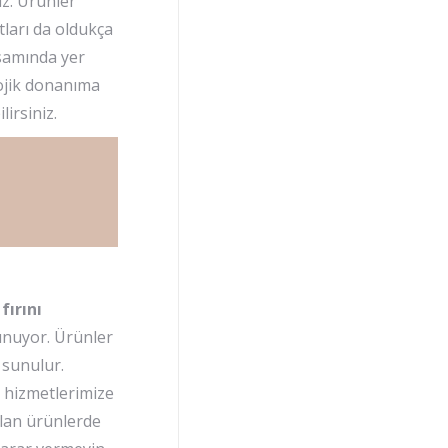
iz. Ürünler
tları da oldukça
psamında yer
lojik donanıma
irsiniz.
fırını
unuyor. Ürünler
 sunulur.
 hizmetlerimize
 olan ürünlerde