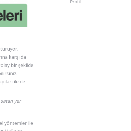
Profil
şturuyor.
rına karşı da
olay bir şekilde
lirsiniz.
ıları ile de
 satan yer
el yöntemler ile