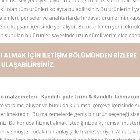
mı üst seviyede yer alıyor. Buna bağlı olarak kullanabilirsin
kli olan tüm ürünleri kolayca bulabilirsiniz. Bu ürünlerin fiya
kalemleri, penseler ve anahtarlarda hırdavat ürünlerinin ka
lerde bu kapsam içerisinde yer alıyor. Bu ürünler en yeni tekno
şa sunulan bu ürünler sayesinde uzun süreli verim elde edebil
I ALMAK İÇİN
İLETİŞİM
BÖLÜMÜNDEN BİZLERE
ULAŞABİLİRSİNİZ.
ın malzemeleri , Kandilli pide fırını & Kandilli lahmacun 
ze yardımcı oluyor ve bunu da kurumsal çerçeve içerisinde s
 verilmektedir. Bu malzemelerde geniş bir ürün seçeneği size
iniz. Bu konuda hizmet almak istediğinizde kurumsal müşteri
ini ve müşteri odaklı bir anlayış ile hizmet veriyor. Alınacak