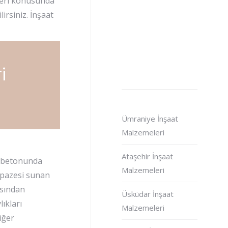
eleri konusunda
irsiniz. İnşaat
i
Ümraniye İnşaat
Malzemeleri
Ataşehir İnşaat
sı betonunda
Malzemeleri
lpazesi sunan
asından
Üsküdar İnşaat
ıkları
Malzemeleri
iğer