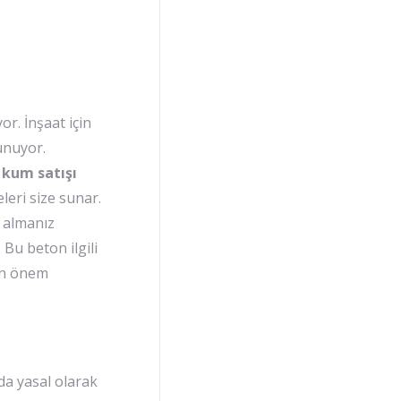
r. İnşaat için
unuyor.
 kum satışı
leri size sunar.
 almanız
 Bu beton ilgili
dan önem
da yasal olarak