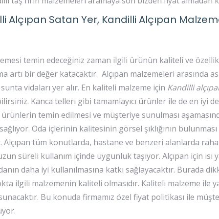
dilli taş fırın malzemeleri aramaya son bizden fiyat almadan 
illi Alçıpan Satan Yer, Kandilli Alçıpan Malzem
mesi temin edeceğiniz zaman ilgili ürünün kaliteli ve özellik
ma artı bir değer katacaktır. Alçıpan malzemeleri arasında 
 sunta vidaları yer alır. En kaliteli malzeme için
Kandilli alçıp
lirsiniz. Kanca telleri gibi tamamlayıcı ürünler ile de en iyi d
z ürünlerin temin edilmesi ve müşteriye sunulması aşamasınd
ağlıyor. Oda içlerinin kalitesinin görsel şıklığının bulunması 
. Alçıpan tüm konutlarda, hastane ve benzeri alanlarda rahat
 uzun süreli kullanım içinde uygunluk taşıyor. Alçıpan için ısı y
danın daha iyi kullanılmasına katkı sağlayacaktır. Burada dik
a ilgili malzemenin kaliteli olmasıdır. Kaliteli malzeme ile y
sunacaktır. Bu konuda firmamız özel fiyat politikası ile müşte
uyor.