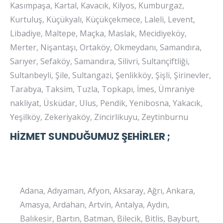
Kasımpaşa, Kartal, Kavacık, Kilyos, Kumburgaz,
Kurtuluş, Küçükyalı, Küçükçekmece, Laleli, Levent,
Libadiye, Maltepe, Maçka, Maslak, Mecidiyeköy,
Merter, Nişantaşı, Ortaköy, Okmeydanı, Samandıra,
Sarıyer, Sefaköy, Samandıra, Silivri, Sultançiftliği,
Sultanbeyli, Şile, Sultangazi, Şenlikköy, Şişli, Şirinevler,
Tarabya, Taksim, Tuzla, Topkapı, İmes, Ümraniye
nakliyat, Üsküdar, Ulus, Pendik, Yenibosna, Yakacık,
Yeşilköy, Zekeriyaköy, Zincirlikuyu, Zeytinburnu
HİZMET SUNDUĞUMUZ ŞEHİRLER ;
Adana, Adıyaman, Afyon, Aksaray, Ağrı, Ankara,
Amasya, Ardahan, Artvin, Antalya, Aydın,
Balıkesir, Bartın, Batman, Bilecik, Bitlis, Bayburt,