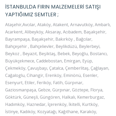
İSTANBULDA FIRIN MALZEMELERİ SATIŞI
YAPTIĞIMIZ SEMTLER ;
Ataşehir,Avcılar, Ataköy, Atakent, Arnavutköy, Ambarlı,
Acarkent, Alibeyköy, Aksaray, Acıbadem, Başakşehir,
Bayrampaşa, Başakşehir, Bakırköy , Bağcılar,
Bahçeşehir , Bahçelievler, Beylikdüzü, Beylerbeyi,
Beykoz , Beyazıt, Beşiktaş, Bebek, Beyoğlu, Bostancı,
Büyükçekmece, Caddebostan, Emirgan, Eyüp,
Çekmeköy, Çavuşbaşı, Çatalca, Çemberlitaş, Çağlayan,
Cağaloglu, Cihangir, Erenköy, Eminönü, Esenler,
Esenyurt, Etiler, Feriköy, Fatih, Gürpınar,
Gaziosmanpaşa, Gebze, Gürpınar, Göztepe, Florya,
Göktürk, Güneşli, Güngören, Halkalı, Kemerburgaz,
Hadımköy, Haznedar, İçerenköy, İkitelli, Kurtköy,
İstinye, Kadıköy, Kozyatağı, Kağıthane, Karaköy,