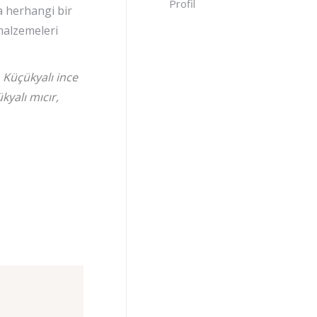
Profil
a herhangi bir
malzemeleri
 Küçükyalı ince
yalı mıcır,