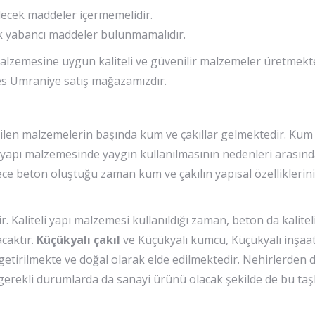
ecek maddeler içermemelidir.
k yabancı maddeler bulunmamalıdır.
malzemesine uygun kaliteli ve güvenilir malzemeler üretmekt
dres Ümraniye satış mağazamızdır.
dilen malzemelerin başında kum ve çakıllar gelmektedir. Kum 
n yapı malzemesinde yaygın kullanılmasının nedenleri arasın
ece beton oluştuğu zaman kum ve çakılın yapısal özelliklerini
. Kaliteli yapı malzemesi kullanıldığı zaman, beton da kalitel
acaktır.
Küçükyalı çakıl
ve Küçükyalı kumcu, Küçükyalı inşa
ra getirilmekte ve doğal olarak elde edilmektedir. Nehirlerden
, gerekli durumlarda da sanayi ürünü olacak şekilde de bu taş