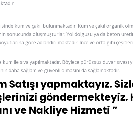
ktadır.
risinde kum ve çakıl bulunmaktadır. Kum ve çakıl organik ol
in sonucunda oluşmuşturlar. Yol dolgusu ya da beton üret
oyutlarına göre adlandırılmaktadır. İnce ve orta gibi çeşitler
e kum ile sıva yapılmaktadır. Böylece pürüzsüz duvar sıvası y
nın daha sağlam ve güvenli olmasını da sağlamaktadır.
m Satışı yapmaktayız. Sizl
lerinizi göndermekteyiz.
ı ve Nakliye Hizmeti ”