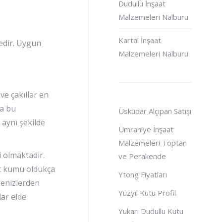
Dudullu İnşaat
Malzemeleri Nalburu
Kartal İnşaat
edir. Uygun
Malzemeleri Nalburu
ve çakıllar en
da bu
Üsküdar Alçıpan Satışı
 aynı şekilde
Ümraniye İnşaat
Malzemeleri Toptan
i olmaktadır.
ve Perakende
at kumu oldukça
Ytong Fiyatları
 denizlerden
Yüzyıl Kutu Profil
lar elde
Yukarı Dudullu Kutu