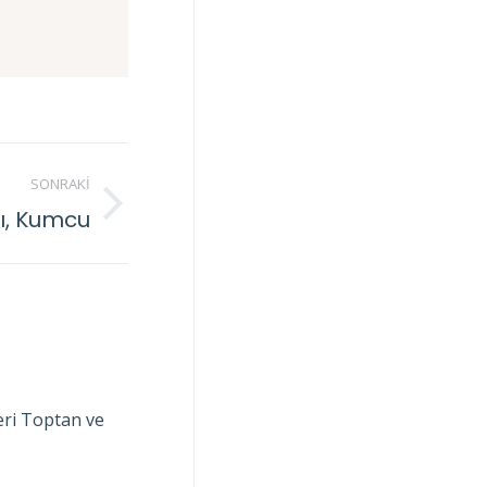
SONRAKI
şı, Kumcu
ri Toptan ve