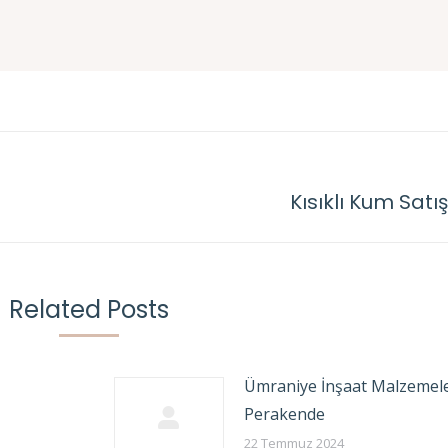
Kısıklı Kum Satı
Next
post:
Related Posts
Ümraniye İnşaat Malzemele
Perakende
22 Temmuz 2024