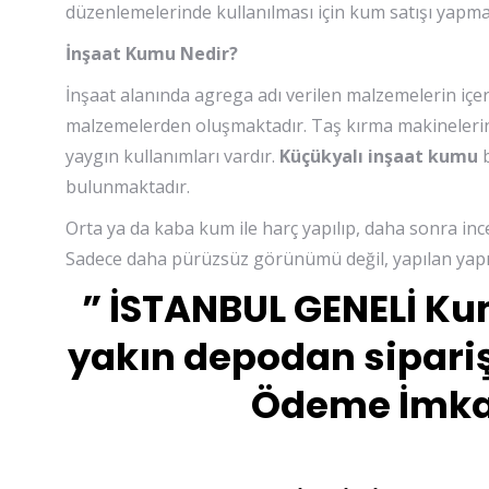
düzenlemelerinde kullanılması için kum satışı yapma
İnşaat Kumu Nedir?
İnşaat alanında agrega adı verilen malzemelerin içe
malzemelerden oluşmaktadır. Taş kırma makinelerin
yaygın kullanımları vardır.
Küçükyalı inşaat kumu
b
bulunmaktadır.
Orta ya da kaba kum ile harç yapılıp, daha sonra inc
Sadece daha pürüzsüz görünümü değil, yapılan yapı
” İSTANBUL GENELİ Ku
yakın depodan sipariş
Ödeme İmkan