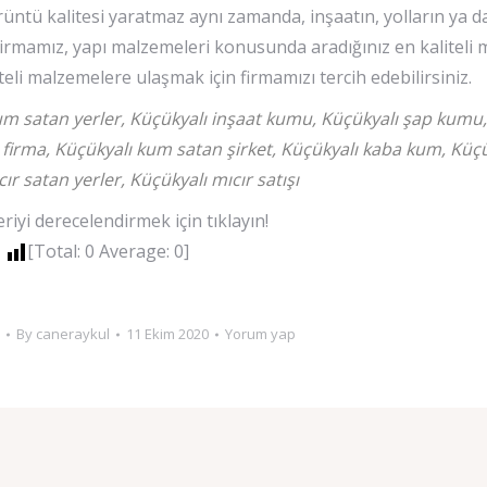
üntü kalitesi yaratmaz aynı zamanda, inşaatın, yolların ya d
Firmamız, yapı malzemeleri konusunda aradığınız en kaliteli 
teli malzemelere ulaşmak için firmamızı tercih edebilirsiniz.
um satan yerler, Küçükyalı inşaat kumu, Küçükyalı şap kumu,
irma, Küçükyalı kum satan şirket, Küçükyalı kaba kum, Küçük
ır satan yerler, Küçükyalı mıcır satışı
iyi derecelendirmek için tıklayın!
[Total:
0
Average:
0
]
By
caneraykul
11 Ekim 2020
Yorum yap