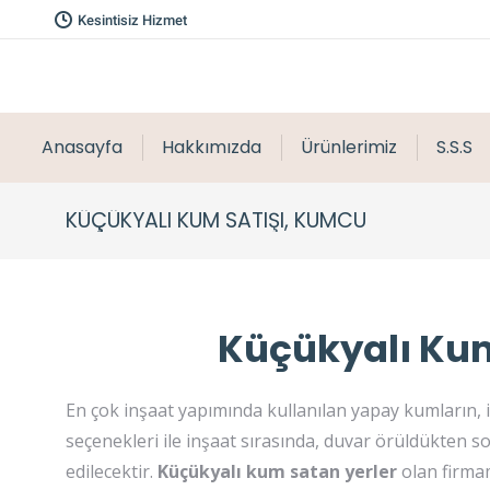
Kesintisiz Hizmet
Anasayfa
Hakkımızda
Ürünlerimiz
S.S.S
KÜÇÜKYALI KUM SATIŞI, KUMCU
Küçükyalı Kum
En çok inşaat yapımında kullanılan yapay kumların, 
seçenekleri ile inşaat sırasında, duvar örüldükten s
edilecektir.
Küçükyalı kum satan yerler
olan firmam