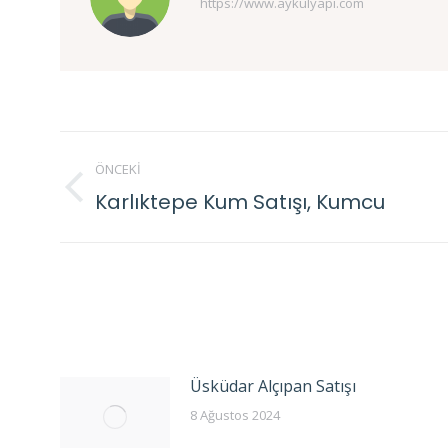
https://www.aykulyapi.com
Post
ÖNCEKI
navigation
Karlıktepe Kum Satışı, Kumcu
Previous
post:
Üsküdar Alçıpan Satışı
8 Ağustos 2024