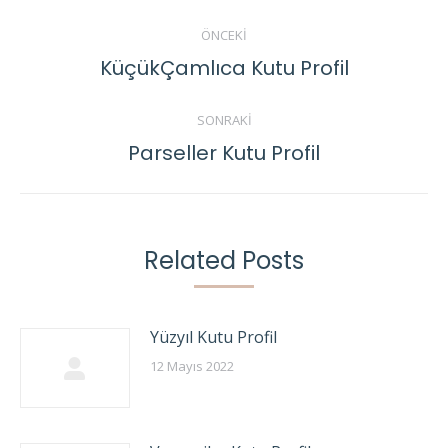
Post
ÖNCEKI
navigation
KüçükÇamlıca Kutu Profil
Previous
post:
SONRAKI
Parseller Kutu Profil
Next
post:
Related Posts
Yüzyıl Kutu Profil
12 Mayıs 2022