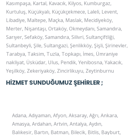
Kasımpaşa, Kartal, Kavacık, Kilyos, Kumburgaz,
Kurtuluş, Küçükyalı, Küçükçekmece, Laleli, Levent,
Libadiye, Maltepe, Maçka, Maslak, Mecidiyeköy,
Merter, Nişantaşı, Ortaköy, Okmeydanı, Samandıra,
Sarıyer, Sefaköy, Samandıra, Silivri, Sultançiftliği,
Sultanbeyli, Şile, Sultangazi, Şenlikköy, Şişli, Şirinevler,
Tarabya, Taksim, Tuzla, Topkapı, İmes, Ümraniye
nakliyat, Üsküdar, Ulus, Pendik, Yenibosna, Yakacık,
Yeşilköy, Zekeriyaköy, Zincirlikuyu, Zeytinburnu
HİZMET SUNDUĞUMUZ ŞEHİRLER ;
Adana, Adıyaman, Afyon, Aksaray, Ağrı, Ankara,
Amasya, Ardahan, Artvin, Antalya, Aydın,
Balıkesir, Bartın, Batman, Bilecik, Bitlis, Bayburt,