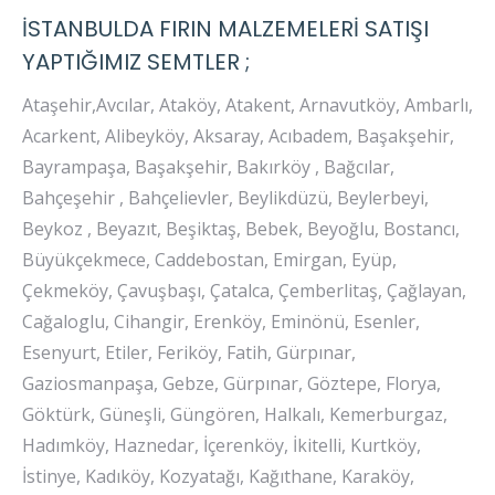
İSTANBULDA FIRIN MALZEMELERİ SATIŞI
YAPTIĞIMIZ SEMTLER ;
Ataşehir,Avcılar, Ataköy, Atakent, Arnavutköy, Ambarlı,
Acarkent, Alibeyköy, Aksaray, Acıbadem, Başakşehir,
Bayrampaşa, Başakşehir, Bakırköy , Bağcılar,
Bahçeşehir , Bahçelievler, Beylikdüzü, Beylerbeyi,
Beykoz , Beyazıt, Beşiktaş, Bebek, Beyoğlu, Bostancı,
Büyükçekmece, Caddebostan, Emirgan, Eyüp,
Çekmeköy, Çavuşbaşı, Çatalca, Çemberlitaş, Çağlayan,
Cağaloglu, Cihangir, Erenköy, Eminönü, Esenler,
Esenyurt, Etiler, Feriköy, Fatih, Gürpınar,
Gaziosmanpaşa, Gebze, Gürpınar, Göztepe, Florya,
Göktürk, Güneşli, Güngören, Halkalı, Kemerburgaz,
Hadımköy, Haznedar, İçerenköy, İkitelli, Kurtköy,
İstinye, Kadıköy, Kozyatağı, Kağıthane, Karaköy,