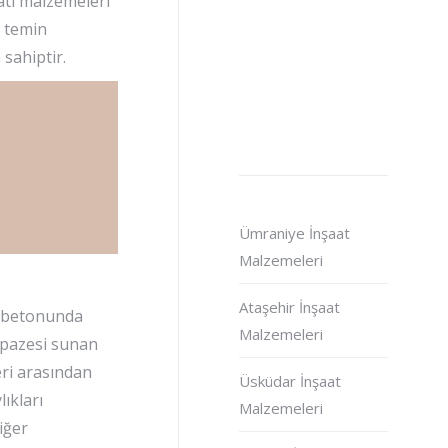
çatı malzemeleri
k temin
sahiptir.
Ümraniye İnşaat
Malzemeleri
Ataşehir İnşaat
sı betonunda
Malzemeleri
lpazesi sunan
eri arasından
Üsküdar İnşaat
ıkları
Malzemeleri
iğer