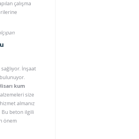
apılan çalışma
rilerine
alçıpan
mu
sağlıyor. İnşaat
i bulunuyor.
isarı kum
alzemeleri size
 hizmet almanız
 Bu beton ilgili
dan önem