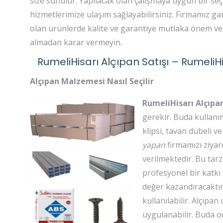
size sunulur. Yapılacak olan çalışmaya uygun bir se
hizmetlerimize ulaşım sağlayabilirsiniz. Firmamız gar
olan ürünlerde kalite ve garantiye mutlaka önem veri
almadan karar vermeyin.
RumeliHisarı Alçıpan Satışı – RumeliH
Alçıpan Malzemesi Nasıl Seçilir
RumeliHisarı Alçıpa
gerekir. Buda kullanı
klipsi, tavan dübeli ve
yapan
firmamızı ziyare
verilmektedir. Bu tar
profesyonel bir katkı s
değer kazandıracaktır
kullanılabilir. Alçıpan
uygulanabilir. Buda o