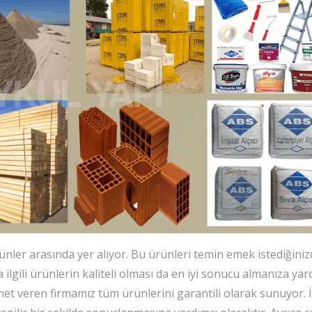
nler arasında yer alıyor. Bu ürünleri temin emek istediğini
lgili ürünlerin kaliteli olması da en iyi sonucu almanıza yard
t veren firmamız tüm ürünlerini garantili olarak sunuyor. 