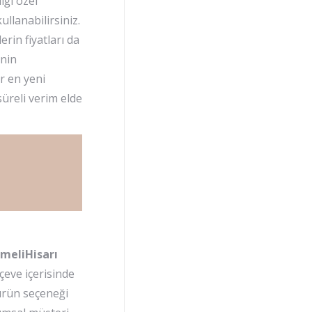
iği özel
llanabilirsiniz.
rin fiyatları da
inin
er en yeni
üreli verim elde
umeliHisarı
çeve içerisinde
ürün seçeneği