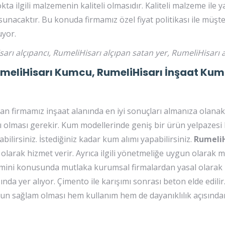
a ilgili malzemenin kaliteli olmasıdır. Kaliteli malzeme ile y
sunacaktır. Bu konuda firmamız özel fiyat politikası ile müşte
uyor.
rı alçıpancı, RumeliHisarı alçıpan satan yer, RumeliHisarı 
umeliHisarı Kumcu, RumeliHisarı İnşaat Ku
 firmamız inşaat alanında en iyi sonuçları almanıza olanak 
ışlı olması gerekir. Kum modellerinde geniş bir ürün yelpazes
lirsiniz. İstediğiniz kadar kum alımı yapabilirsiniz.
RumeliH
arak hizmet verir. Ayrıca ilgili yönetmeliğe uygun olarak m
 temini konusunda mutlaka kurumsal firmalardan yasal olarak
da yer alıyor. Çimento ile karışımı sonrası beton elde edilir.
tonun sağlam olması hem kullanım hem de dayanıklılık açısın