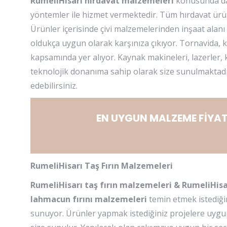
RumeliHisarı hırdavat malzemeleri
konusunda da 
yöntemler ile hizmet vermektedir. Tüm hırdavat ürünle
Ürünler içerisinde çivi malzemelerinden inşaat alanı i
oldukça uygun olarak karşınıza çıkıyor. Tornavida, 
kapsamında yer alıyor. Kaynak makineleri, lazerler, k
teknolojik donanıma sahip olarak size sunulmaktadır
edebilirsiniz.
EN UYGUN MALZEME FİYAT
RumeliHisarı Taş Fırın Malzemeleri
RumeliHisarı taş fırın malzemeleri & RumeliHisa
lahmacun fırını malzemeleri
temin etmek istediği
sunuyor. Ürünler yapmak istediğiniz projelere uygun