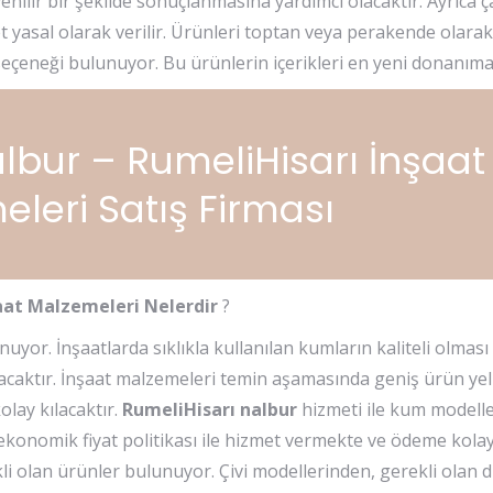
üvenilir bir şekilde sonuçlanmasına yardımcı olacaktır. Ayrıca 
asal olarak verilir. Ürünleri toptan veya perakende olara
seçeneği bulunuyor. Bu ürünlerin içerikleri en yeni donanıma 
lbur – RumeliHisarı İnşaat
leri Satış Firması
aat Malzemeleri Nelerdir
?
uyor. İnşaatlarda sıklıkla kullanılan kumların kaliteli olma
acaktır. İnşaat malzemeleri temin aşamasında geniş ürün ye
olay kılacaktır.
RumeliHisarı nalbur
hizmeti ile kum modell
 ekonomik fiyat politikası ile hizmet vermekte ve ödeme kolayl
i olan ürünler bulunuyor. Çivi modellerinden, gerekli olan d