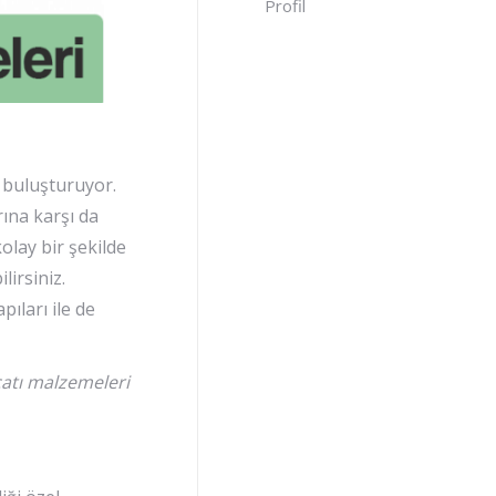
Profil
e buluşturuyor.
rına karşı da
olay bir şekilde
lirsiniz.
ıları ile de
çatı malzemeleri