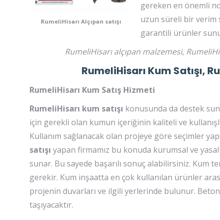
gereken en önemli nokt
uzun süreli bir verim 
RumeliHisarı Alçıpan satışı
garantili ürünler sun
RumeliHisarı alçıpan malzemesi, RumeliHisa
RumeliHisarı Kum Satışı, R
RumeliHisarı Kum Satış Hizmeti
RumeliHisarı kum satışı
konusunda da destek sunan
için gerekli olan kumun içeriğinin kaliteli ve kullan
Kullanım sağlanacak olan projeye göre seçimler yapabi
satışı
yapan firmamız bu konuda kurumsal ve yasal ol
sunar. Bu sayede başarılı sonuç alabilirsiniz. Kum
gerekir. Kum inşaatta en çok kullanılan ürünler arasın
projenin duvarları ve ilgili yerlerinde bulunur. Be
taşıyacaktır.