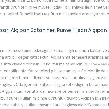
çim yapabilirsiniz. Bu konuda hizmet almak istediğinizde ku
antili ürün temini ve müşteri odaklı bir anlayış ile hizmet ver
n. Kaliteli RumeliHisarı taş fırın malzemeleri aramaya son b
isarı Alçıpan Satan Yer, RumeliHisarı Alçıpa
n
malzemesi temin edeceğiniz zaman ilgili ürünün kaliteli ve ö
ma artı bir değer katacaktır. Alçıpan malzemeleri arasında 
 sunta vidaları yer alır. En kaliteli malzeme için
RumeliHisarı a
t edebilirsiniz. Kanca telleri gibi tamamlayıcı ürünler ile de e
z ürünlerin temin edilmesi ve müşteriye sunulması aşamasınd
ağlıyor. Oda içlerinin kalitesinin görsel şıklığının bulunması 
. Alçıpan tüm konutlarda, hastane ve benzeri alanlarda rahat
 uzun süreli kullanım içinde uygunluk taşıyor. Alçıpan için ısı y
danın daha iyi kullanılmasına katkı sağlayacaktır. Burada dik