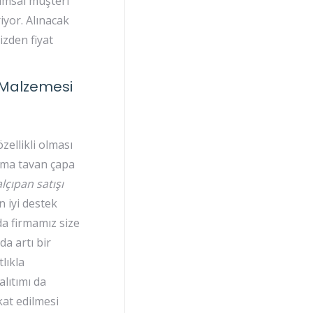
rumsal müşteri
iyor. Alınacak
izden fiyat
n Malzemesi
zellikli olması
asma tavan çapa
lçıpan satışı
n iyi destek
a firmamız size
da artı bir
lıkla
alıtımı da
kat edilmesi