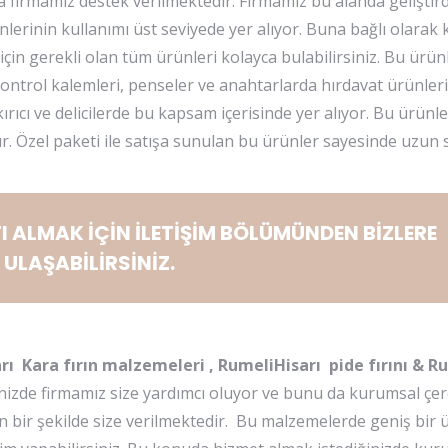
firmamız destek verilmektedir. Firmamız bu alanda geliştird
rinin kullanımı üst seviyede yer alıyor. Buna bağlı olarak ku
çin gerekli olan tüm ürünleri kolayca bulabilirsiniz. Bu ürünle
kontrol kalemleri, penseler ve anahtarlarda hırdavat ürünler
ırıcı ve delicilerde bu kapsam içerisinde yer alıyor. Bu ürünl
. Özel paketi ile satışa sunulan bu ürünler sayesinde uzun s
I ALMAK İÇİN
İLETİŞİM
BÖLÜMÜNDEN BİZLERE
ULAŞABİLİRSİNİZ.
rı Kara fırın malzemeleri , RumeliHisarı pide fırını & R
nizde firmamız size yardımcı oluyor ve bunu da kurumsal çer
 bir şekilde size verilmektedir. Bu malzemelerde geniş bir 