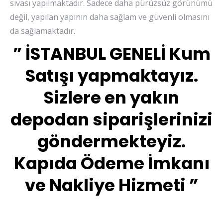
sıvası yapılmaktadır. Sadece daha pürüzsüz görünümü
değil, yapılan yapının daha sağlam ve güvenli olmasını
da sağlamaktadır.
” İSTANBUL GENELİ Kum
Satışı yapmaktayız.
Sizlere en yakın
depodan siparişlerinizi
göndermekteyiz.
Kapıda Ödeme İmkanı
ve Nakliye Hizmeti ”