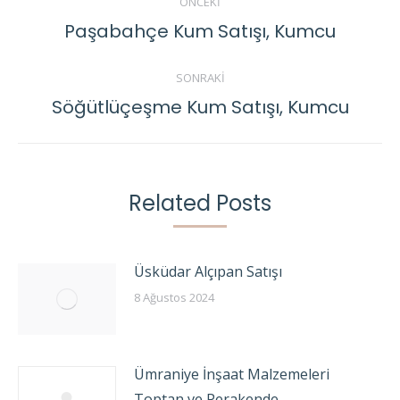
ÖNCEKI
navigation
Paşabahçe Kum Satışı, Kumcu
Previous
post:
SONRAKI
Söğütlüçeşme Kum Satışı, Kumcu
Next
post:
Related Posts
Üsküdar Alçıpan Satışı
8 Ağustos 2024
Ümraniye İnşaat Malzemeleri
Toptan ve Perakende