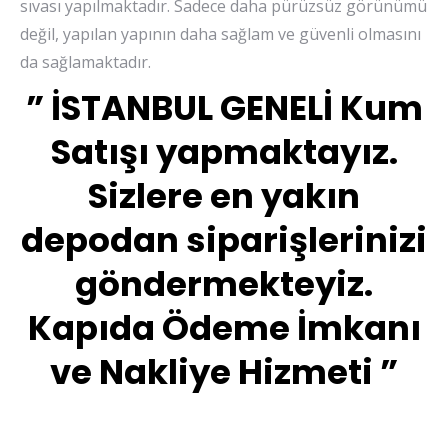
sıvası yapılmaktadır. Sadece daha pürüzsüz görünümü
değil, yapılan yapının daha sağlam ve güvenli olmasını
da sağlamaktadır.
” İSTANBUL GENELİ Kum
Satışı yapmaktayız.
Sizlere en yakın
depodan siparişlerinizi
göndermekteyiz.
Kapıda Ödeme İmkanı
ve Nakliye Hizmeti ”