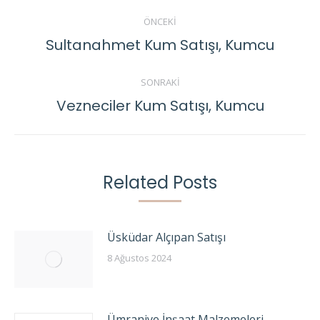
Post
ÖNCEKI
navigation
Sultanahmet Kum Satışı, Kumcu
Previous
post:
SONRAKI
Vezneciler Kum Satışı, Kumcu
Next
post:
Related Posts
Üsküdar Alçıpan Satışı
8 Ağustos 2024
Ümraniye İnşaat Malzemeleri