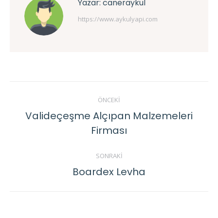
Yazar:
caneraykul
https://www.aykulyapi.com
Post
ÖNCEKI
navigation
Valideçeşme Alçıpan Malzemeleri
Previous
Firması
post:
SONRAKI
Boardex Levha
Next
post: