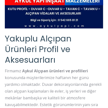
Yakuplu Alçıpan
Ürünleri Profil ve
Aksesuarları
Firmamız
Aykul Alçıpan ürünleri ve profilleri
konusunda müşterilerimize haftanın her günü
yardımcı olmaktadır. Duvar dekorasyonlarında gerekli
olan alçıpan kaplamaları ile evler, iş yerleri ve diğer
mekânlar bambaşka ve kaliteli bir atmosfere
kavuşabilmektedir. Estetik görünümlerinin yanı sıra