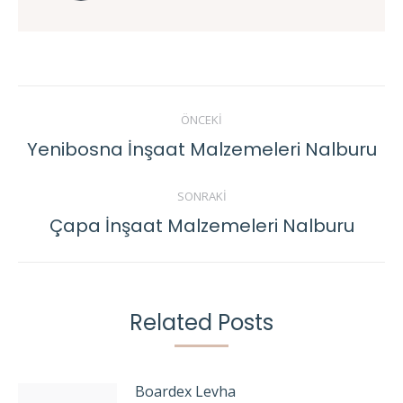
Post
ÖNCEKI
navigation
Yenibosna İnşaat Malzemeleri Nalburu
Previous
post:
SONRAKI
Çapa İnşaat Malzemeleri Nalburu
Next
post:
Related Posts
Boardex Levha