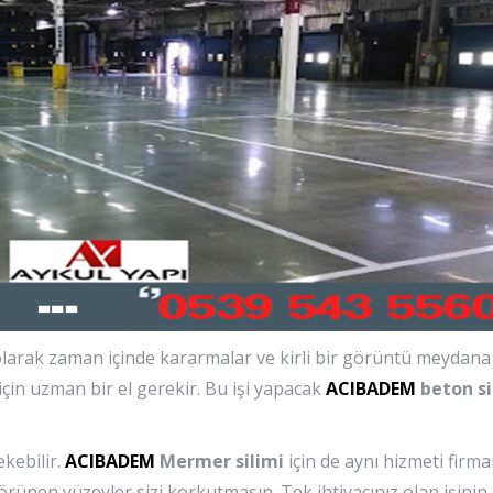
arak zaman içinde kararmalar ve kirli bir görüntü meydana g
çin uzman bir el gerekir. Bu işi yapacak
ACIBADEM
beton si
ekebilir.
ACIBADEM
Mermer silimi
için de aynı hizmeti firm
 görünen yüzeyler sizi korkutmasın. Tek ihtiyacınız olan işinin