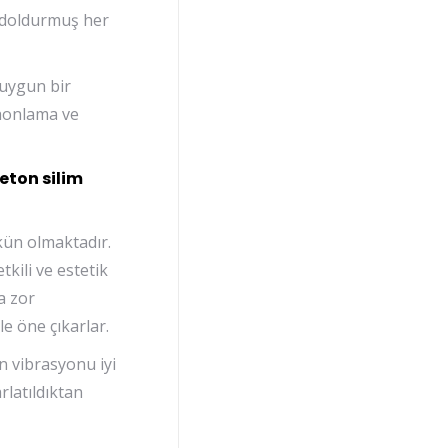
i doldurmuş her
 uygun bir
 honlama ve
eton silim
kün olmaktadır.
kili ve estetik
a zor
e öne çıkarlar.
n vibrasyonu iyi
rlatıldıktan