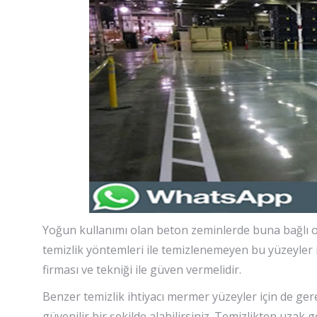
Yoğun kullanımı olan beton zeminlerde buna bağlı ol
temizlik yöntemleri ile temizlenemeyen bu yüzeyler i
firması ve tekniği ile güven vermelidir.
Benzer temizlik ihtiyacı mermer yüzeyler için de ger
güvenilir bir şekilde alabilirsiniz. Temizlikten uzak