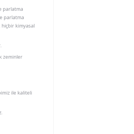
ve parlatma
e parlatma
 hiçbir kimyasal
.
k zeminler
iz ile kaliteli
z.