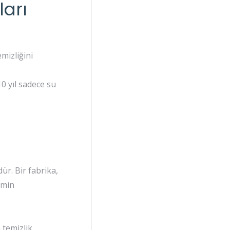
ları
mizliğini
0 yıl sadece su
r. Bir fabrika,
emin
n temizlik