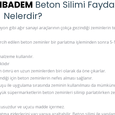
IBADEM
Beton Silimi Fayda
Nelerdir?
yon gibi ağır sanayi araçlarının çokça gezindiği zeminlerin te
ercih edilen beton zeminler bir parlatma işleminden sonra 5‐1
alzeme kullanılır.
lıdır
ım ömrü en uzun zeminlerden biri olarak da öne çıkarlar.
diği için beton zeminlerin nefes alması sağlanır.
luşu ile uygulama sırasında zeminin kullanılması da mümkündü
yük süpermarketlerin beton zeminleri silinip parlatılırken z
okusuzdur ve uçucu madde içermez.
tma giderlerini yarı yarıya azaltabilir. Beton silimi ile yapıla