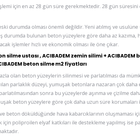
şlemi için en az 28 gün süre gerekmektedir. 28 gün süresin
eski durumda olması önemli değildir. Yeni atılmış ve usulüne
nmış durumda bulunan beton yüzeylere göre daha az kazıma,
cak işlemler hızlı ve ekonomik olması ile öne çıkar.
n silme ustası , ACIBADEM zemin silimi + ACIBADEM b
 ACIBADEM beton silme m2 fiyatları
fazla olan beton yüzeylerin silinmesi ve parlatılması da müm
lan parlaklık düzeyi, yumuşak betonlara nazaran çok daha et
n parlatılmasından sonra bu yüzeylerde aşınma ve çizilme dah
muşak beton yüzeylere göre çok daha uzun süre korumaları il
 ve beton döküldüğünde hava kabarcıklarının oluşmaması içi
çin poliproilen elyaf katkıları ile destekleme yapılmış ise pa
maktadır.