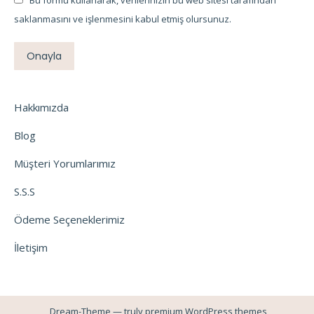
Bu formu kullanarak, verilerinizin bu web sitesi tarafından
saklanmasını ve işlenmesini kabul etmiş olursunuz.
Onayla
Hakkımızda
Blog
Müşteri Yorumlarımız
S.S.S
Ödeme Seçeneklerimiz
İletişim
Dream-Theme — truly
premium WordPress themes