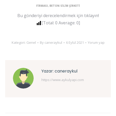
FİRMASI, BETON SİLİM ŞİRKETİ
Bu gönderiyi derecelendirmek için tıklayın!
[Total:
0
Average:
0
]
Kategori:
Genel
By
caneraykul
6 Eylül 2021
Yorum yap
Yazar:
caneraykul
https://www.aykulyapi.com