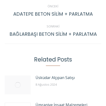
Post
ÖNCEKI
navigation
ADATEPE BETON SİLİM + PARLATMA
Previous
post:
SONRAKI
BAĞLARBAŞI BETON SİLİM + PARLATMA
Next
post:
Related Posts
Üsküdar Alçıpan Satışı
8 Ağustos 2024
Ümraniye İnşaat Malzemeleri