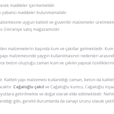
ecek maddeler içermemelidir.
k yabancı maddeler bulunmamalıdır.
malzemesine uygun kaliteli ve güvenilir malzemeler üretmekt
dres Ümraniye satış mağazamızdır.
dilen malzemelerin başında kum ve çakıllar gelmektedir. Kum 
n yapı malzemesinde yaygın kullanılmasının nedenleri arasın
ece beton oluştuğu zaman kum ve çakılın yapısal özelliklerini
. Kaliteli yapı malzemesi kullanıldığı zaman, beton da kalitel
acaktır.
Cağaloğlu çakıl
ve Cağaloğlu kumcu, Cağaloğlu inş
 boyutlara getirilmekte ve doğal olarak elde edilmektedir. Nehi
nıldığı gibi, gerekli durumlarda da sanayi ürünü olacak şekil