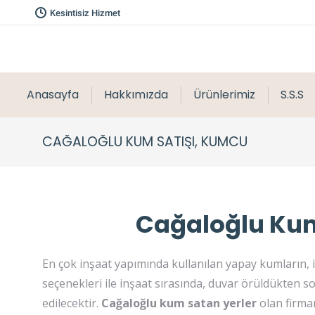
Kesintisiz Hizmet
Anasayfa
Hakkımızda
Ürünlerimiz
S.S.S
CAĞALOĞLU KUM SATIŞI, KUMCU
Cağaloğlu Kum
En çok inşaat yapımında kullanılan yapay kumların, 
seçenekleri ile inşaat sırasında, duvar örüldükten s
edilecektir.
Cağaloğlu kum satan yerler
olan firmam