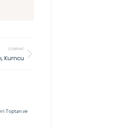
SONRAKI
şı, Kumcu
ri Toptan ve