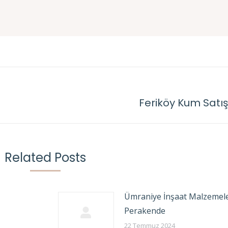
Feriköy Kum Satı
Next
post:
Related Posts
Ümraniye İnşaat Malzemele
Perakende
22 Temmuz 2024