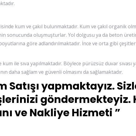
ktadır.
risinde kum ve çakıl bulunmaktadır. Kum ve çakıl organik ol
in sonucunda oluşmuşturlar. Yol dolgusu ya da beton üret
oyutlarına göre adlandırılmaktadır. İnce ve orta gibi çeşitler
e kum ile sıva yapılmaktadır. Böylece pürüzsüz duvar sıvası y
nın daha sağlam ve güvenli olmasını da sağlamaktadır.
m Satışı yapmaktayız. Sizl
lerinizi göndermekteyiz.
ı ve Nakliye Hizmeti ”