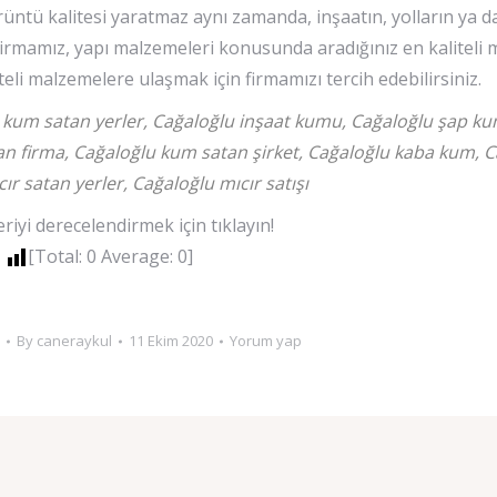
üntü kalitesi yaratmaz aynı zamanda, inşaatın, yolların ya d
Firmamız, yapı malzemeleri konusunda aradığınız en kaliteli 
teli malzemelere ulaşmak için firmamızı tercih edebilirsiniz.
 kum satan yerler, Cağaloğlu inşaat kumu, Cağaloğlu şap k
n firma, Cağaloğlu kum satan şirket, Cağaloğlu kaba kum, Ca
ır satan yerler, Cağaloğlu mıcır satışı
iyi derecelendirmek için tıklayın!
[Total:
0
Average:
0
]
By
caneraykul
11 Ekim 2020
Yorum yap