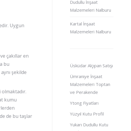
Dudullu İnşaat
Malzemeleri Nalburu
Kartal İnşaat
edir. Uygun
Malzemeleri Nalburu
ve çakıllar en
da bu
Üsküdar Alçıpan Satışı
 aynı şekilde
Ümraniye İnşaat
Malzemeleri Toptan
i olmaktadır.
ve Perakende
aat kumu
Ytong Fiyatları
rlerden
Yüzyıl Kutu Profil
de de bu taşlar
Yukarı Dudullu Kutu