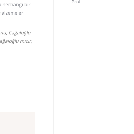
Profil
a herhangi bir
malzemeleri
umu, Cağaloğlu
ğaloğlu mıcır,