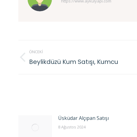
https://www.aykulyapi.com
Post
ÖNCEKI
navigation
Beylikdüzü Kum Satışı, Kumcu
Previous
post:
Üsküdar Alçıpan Satışı
8 Ağustos 2024