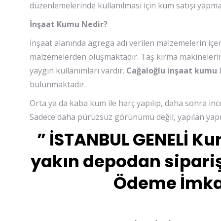
düzenlemelerinde kullanılması için kum satışı yapma
İnşaat Kumu Nedir?
İnşaat alanında agrega adı verilen malzemelerin içe
malzemelerden oluşmaktadır. Taş kırma makinelerin
yaygın kullanımları vardır.
Cağaloğlu inşaat kumu
b
bulunmaktadır.
Orta ya da kaba kum ile harç yapılıp, daha sonra inc
Sadece daha pürüzsüz görünümü değil, yapılan yapı
” İSTANBUL GENELİ Ku
yakın depodan sipariş
Ödeme İmkan