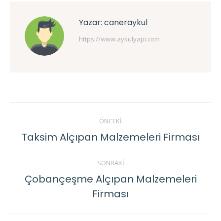
Yazar:
caneraykul
https://www.aykulyapi.com
Post
ÖNCEKI
navigation
Taksim Alçıpan Malzemeleri Firması
Previous
post:
SONRAKI
Çobançeşme Alçıpan Malzemeleri
Next
Firması
post: