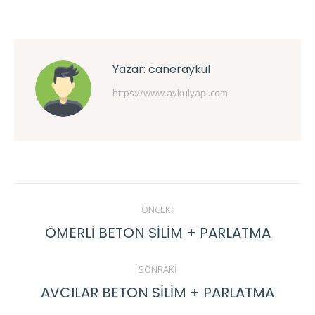
Yazar:
caneraykul
https://www.aykulyapi.com
Post
ÖNCEKI
navigation
ÖMERLİ BETON SİLİM + PARLATMA
Previous
post:
SONRAKI
AVCILAR BETON SİLİM + PARLATMA
Next
post: