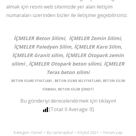
almak için resmi web sitemizde yer alan iletişim
numaraları üzerinden bizler ile iletişime geçebilirsiniz.
İÇMELER Beton Silimi, İÇMELER Zemin Silimi,
İÇMELER Paledyen Silim, İÇMELER Karo Silim,
İÇMELER Granit silim, İÇMELER Otopark zemin
silimi , İÇMELER Otopark beton silimi, İÇMELER
Teras beton silimi
BETON SİLME FİYATLARI , BETON SİLME M2 FİYATLARI, BETON SİLİM
FİRMASI, BETON SİLİM ŞİRKETİ
Bu gönderiyi derecelendirmek için tıklayın!
[Total:
0
Average:
0
]
Kategori:
Genel
By
caneraykul
6 Eylül 2021
Yorum yap