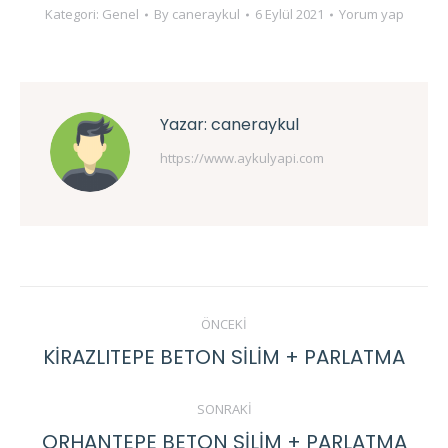
Kategori:
Genel
By
caneraykul
6 Eylül 2021
Yorum yap
Yazar:
caneraykul
https://www.aykulyapi.com
Post
ÖNCEKI
navigation
KİRAZLITEPE BETON SİLİM + PARLATMA
Previous
post:
SONRAKI
ORHANTEPE BETON SİLİM + PARLATMA
Next