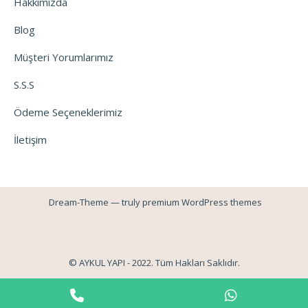
Hakkımızda
Blog
Müşteri Yorumlarımız
S.S.S
Ödeme Seçeneklerimiz
İletişim
Dream-Theme — truly
premium WordPress themes
© AYKUL YAPI - 2022. Tüm Hakları Saklıdır.
Phone
WhatsApp