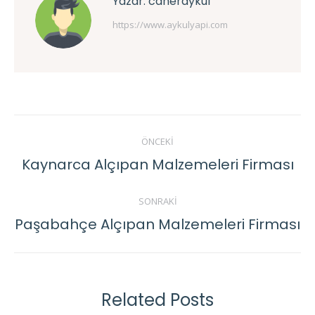
Yazar:
caneraykul
https://www.aykulyapi.com
Post
ÖNCEKI
navigation
Kaynarca Alçıpan Malzemeleri Firması
Previous
post:
SONRAKI
Paşabahçe Alçıpan Malzemeleri Firması
Next
post:
Related Posts