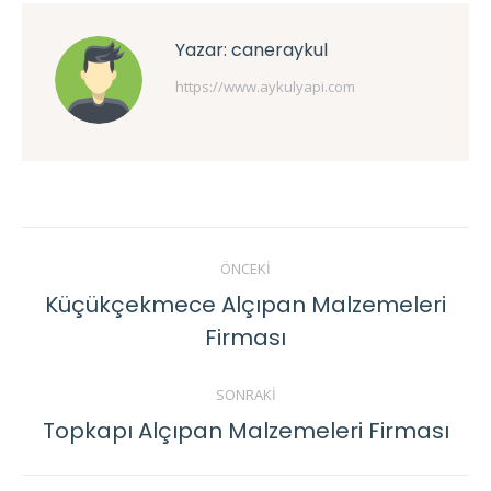
Yazar:
caneraykul
https://www.aykulyapi.com
Post
ÖNCEKI
navigation
Küçükçekmece Alçıpan Malzemeleri
Previous
Firması
post:
SONRAKI
Topkapı Alçıpan Malzemeleri Firması
Next
post: