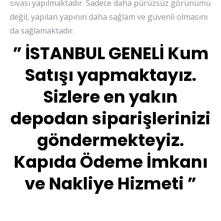
sıvası yapılmaktadır. Sadece daha pürüzsüz görünümü
değil, yapılan yapının daha sağlam ve güvenli olmasını
da sağlamaktadır.
” İSTANBUL GENELİ Kum
Satışı yapmaktayız.
Sizlere en yakın
depodan siparişlerinizi
göndermekteyiz.
Kapıda Ödeme İmkanı
ve Nakliye Hizmeti ”