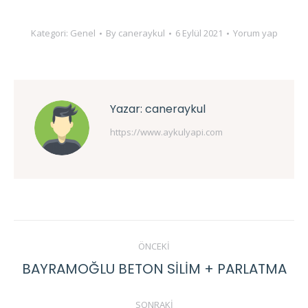
Kategori:
Genel
By
caneraykul
6 Eylül 2021
Yorum yap
Yazar:
caneraykul
https://www.aykulyapi.com
Post
ÖNCEKI
navigation
BAYRAMOĞLU BETON SİLİM + PARLATMA
Previous
post:
SONRAKI