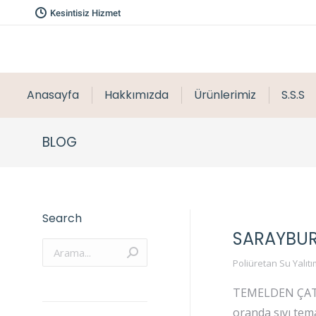
Kesintisiz Hizmet
Anasayfa
Hakkımızda
Ürünlerimiz
S.S.S
BLOG
Search
SARAYBUR
Arama:
Poliüretan Su Yalıtı
TEMELDEN ÇATIYA
oranda sıvı tema