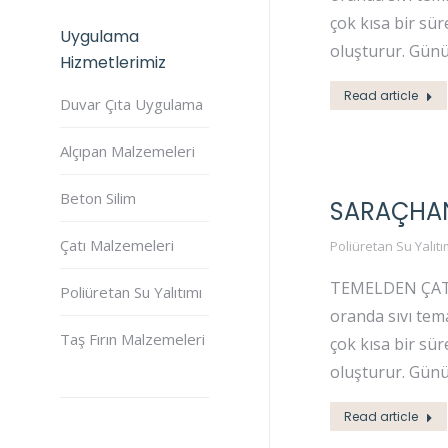
çok kısa bir sü
Uygulama
oluşturur. Gün
Hizmetlerimiz
Read article
Duvar Çıta Uygulama
Alçıpan Malzemeleri
Beton Silim
SARAÇHAN
Çatı Malzemeleri
Poliüretan Su Yalıtı
TEMELDEN ÇATIYA
Poliüretan Su Yalıtımı
oranda sıvı tema
Taş Fırın Malzemeleri
çok kısa bir sü
oluşturur. Gün
Read article