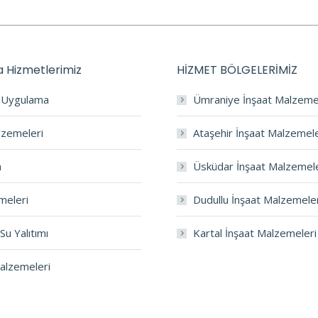
 Hizmetlerimiz
HİZMET BÖLGELERİMİZ
a Uygulama
Ümraniye İnşaat Malzeme
lzemeleri
Ataşehir İnşaat Malzemele
m
Üsküdar İnşaat Malzemele
meleri
Dudullu İnşaat Malzemele
Su Yalıtımı
Kartal İnşaat Malzemeleri
Malzemeleri