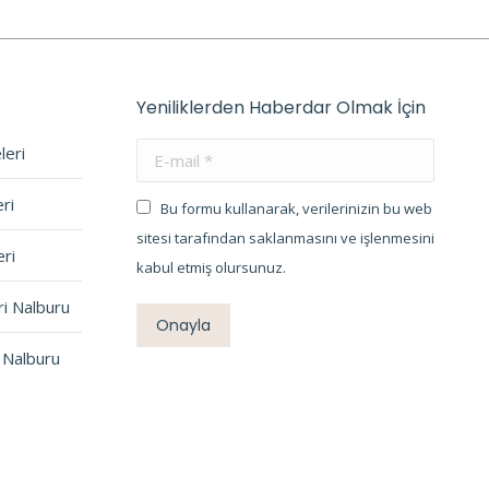
Yeniliklerden Haberdar Olmak İçin
leri
E-mail *
ri
Bu formu kullanarak, verilerinizin bu web
sitesi tarafından saklanmasını ve işlenmesini
ri
kabul etmiş olursunuz.
ri Nalburu
Onayla
 Nalburu