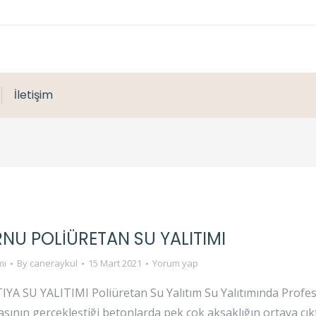
İletişim
NU POLIÜRETAN SU YALITIMI
mı
By
caneraykul
15 Mart 2021
Yorum yap
 SU YALITIMI Poliüretan Su Yalıtım Su Yalıtımında Profesy
sının gerçekleştiği betonlarda pek çok aksaklığın ortaya çık