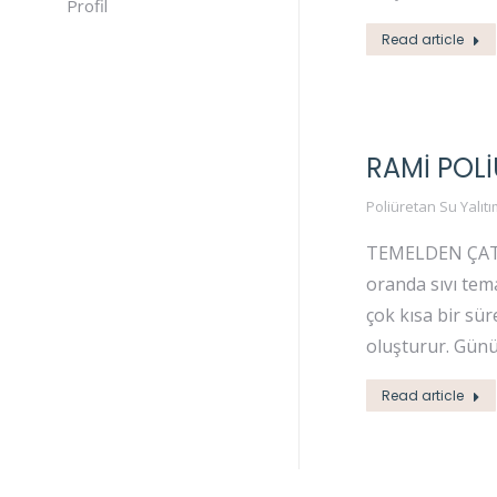
Profil
Read article
RAMI POLI
Poliüretan Su Yalıtı
TEMELDEN ÇATIYA
oranda sıvı tema
çok kısa bir sü
oluşturur. Gün
Read article