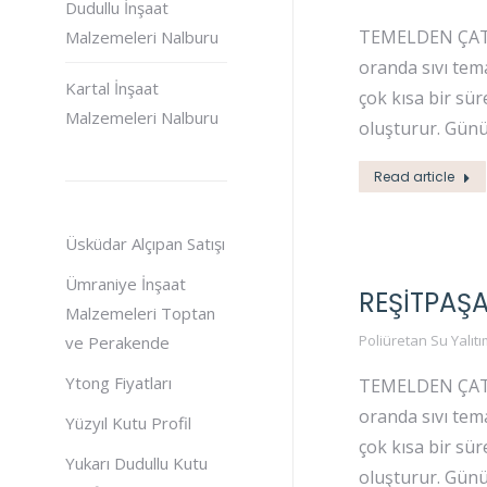
Dudullu İnşaat
TEMELDEN ÇATIYA
Malzemeleri Nalburu
oranda sıvı tema
Kartal İnşaat
çok kısa bir sü
Malzemeleri Nalburu
oluşturur. Gün
Read article
Üsküdar Alçıpan Satışı
Ümraniye İnşaat
REŞITPAŞA
Malzemeleri Toptan
Poliüretan Su Yalıtı
ve Perakende
Ytong Fiyatları
TEMELDEN ÇATIYA
oranda sıvı tema
Yüzyıl Kutu Profil
çok kısa bir sü
Yukarı Dudullu Kutu
oluşturur. Gün