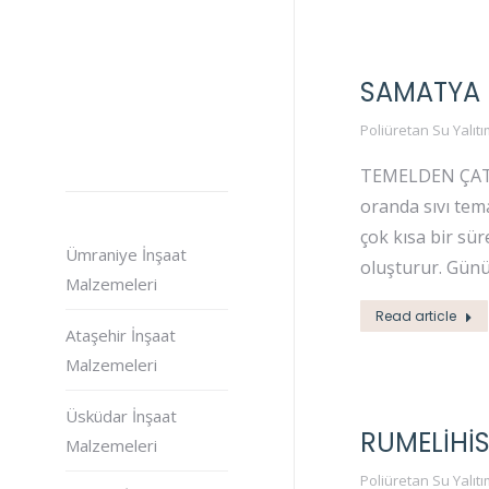
SAMATYA P
Poliüretan Su Yalıtı
TEMELDEN ÇATIYA
oranda sıvı tema
çok kısa bir sü
Ümraniye İnşaat
oluşturur. Gün
Malzemeleri
Read article
Ataşehir İnşaat
Malzemeleri
Üsküdar İnşaat
RUMELIHIS
Malzemeleri
Poliüretan Su Yalıtı