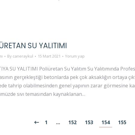
ÜRETAN SU YALITIMI
mı
By
caneraykul
15 Mart 2021
Yorum yap
 SU YALITIMI Poliüretan Su Yalıtım Su Yalıtımında Profesy
sının gerçekleştiği betonlarda pek çok aksaklığın ortaya çık
rede tahrip olabilmesinden genel yapının zarar görmesine 
ümüzde sıvı temasından kaynaklanan…
1
…
152
153
154
155