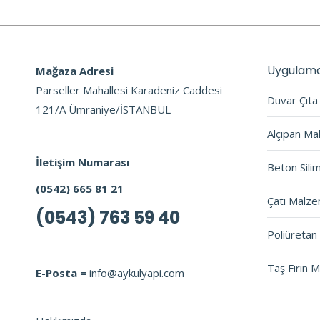
Uygulama
Mağaza Adresi
Parseller Mahallesi Karadeniz Caddesi
Duvar Çıt
121/A Ümraniye/İSTANBUL
Alçıpan Ma
İletişim Numarası
Beton Sili
(0542) 665 81 21
Çatı Malze
(0543) 763 59 40
Poliüretan 
Taş Fırın 
E-Posta =
info@aykulyapi.com