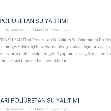
OLIÜRETAN SU YALITIMI
mı
By
caneraykul
15 Mart 2021
Yorum yap
 SU YALITIMI Poliüretan Su Yalıtım Su Yalıtımında Profesy
sının gerçekleştiği betonlarda pek çok aksaklığın ortaya çık
rede tahrip olabilmesinden genel yapının zarar görmesine 
ümüzde sıvı temasından kaynaklanan…
ARI POLIÜRETAN SU YALITIMI
mı
By
caneraykul
15 Mart 2021
Yorum yap