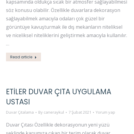
kapsamında oldukça sıcak bir atmosfer sağlayabilmesi
söz konusu olabilir. Özellikle duvarlara dekorasyon
sağlayabilmek amacıyla odaları çok güzel bir
görüntüye kavuşturmak ile dış mekanların niteliksel
ve niceliksel niteliklerini geliştirmek amacıyla kullanılır.
…
Read article
ETILER DUVAR ÇITA UYGULAMA
USTASI
Duvar Çıtalama
By
caneraykul
7 Şubat 2021
Yorum yap
Duvar Çıtası Özellikle dekorasyonun yeni yüzü
şeklinde karşımıza çıkan bir terim olarak duvar