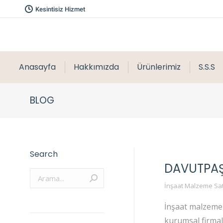
Kesintisiz Hizmet
Anasayfa
Hakkımızda
Ürünlerimiz
S.S.S
BLOG
Search
DAVUTPAŞ
Arama:
İnşaat Malzeme Sat
İnşaat malzemel
kurumsal firmala