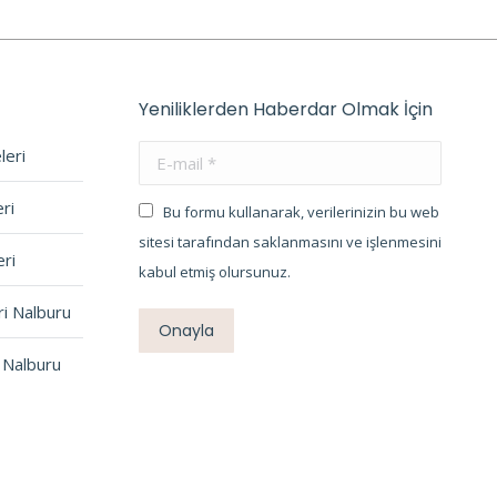
Yeniliklerden Haberdar Olmak İçin
leri
E-mail *
ri
Bu formu kullanarak, verilerinizin bu web
sitesi tarafından saklanmasını ve işlenmesini
ri
kabul etmiş olursunuz.
ri Nalburu
Onayla
 Nalburu