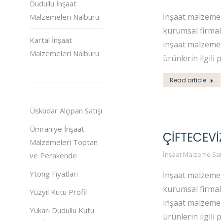
Dudullu İnşaat
İnşaat malzemel
Malzemeleri Nalburu
kurumsal firmala
Kartal İnşaat
inşaat malzemel
Malzemeleri Nalburu
ürünlerin ilgili 
Read article
Üsküdar Alçıpan Satışı
Ümraniye İnşaat
ÇIFTECEVI
Malzemeleri Toptan
İnşaat Malzeme Sat
ve Perakende
Ytong Fiyatları
İnşaat malzemel
kurumsal firmala
Yüzyıl Kutu Profil
inşaat malzemel
Yukarı Dudullu Kutu
ürünlerin ilgili 