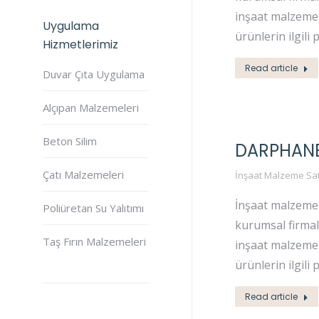
inşaat malzemel
Uygulama
ürünlerin ilgili 
Hizmetlerimiz
Read article
Duvar Çıta Uygulama
Alçıpan Malzemeleri
Beton Silim
DARPHANE
Çatı Malzemeleri
İnşaat Malzeme Sat
İnşaat malzemel
Poliüretan Su Yalıtımı
kurumsal firmala
Taş Fırın Malzemeleri
inşaat malzemel
ürünlerin ilgili 
Read article