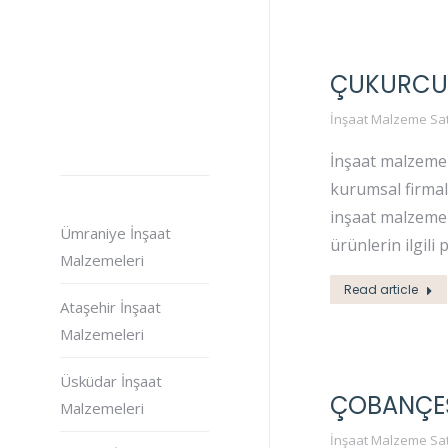
ÇUKURCUM
İnşaat Malzeme Sat
İnşaat malzemel
kurumsal firmala
inşaat malzemel
Ümraniye İnşaat
ürünlerin ilgili 
Malzemeleri
Read article
Ataşehir İnşaat
Malzemeleri
Üsküdar İnşaat
ÇOBANÇEŞ
Malzemeleri
İnşaat Malzeme Sat