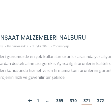
İNŞAAT MALZEMELERI NALBURU
ışı
By
caneraykul
1 Eylül 2020
Yorum yap
eri günümüzde en çok kullanılan ürünler arasında yer alıyor
rdan destek alınması gerekir. Ayrıca ilgili ürünlerin kaliteli
eri konusunda hizmet veren firmamız tüm ürünlerini garantil
projenin hızlı ve güvenilir bir şekilde…
1
…
369
370
371
372