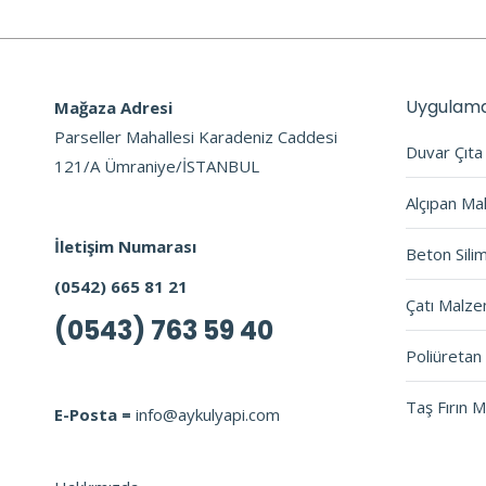
Uygulama
Mağaza Adresi
Parseller Mahallesi Karadeniz Caddesi
Duvar Çıt
121/A Ümraniye/İSTANBUL
Alçıpan Ma
İletişim Numarası
Beton Sili
(0542) 665 81 21
Çatı Malze
(0543) 763 59 40
Poliüretan 
Taş Fırın 
E-Posta =
info@aykulyapi.com