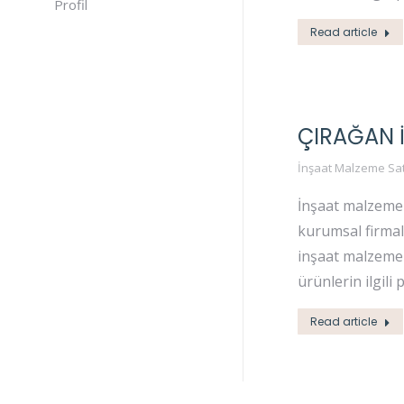
Profil
Read article
ÇIRAĞAN 
İnşaat Malzeme Sat
İnşaat malzemel
kurumsal firmala
inşaat malzemel
ürünlerin ilgili 
Read article