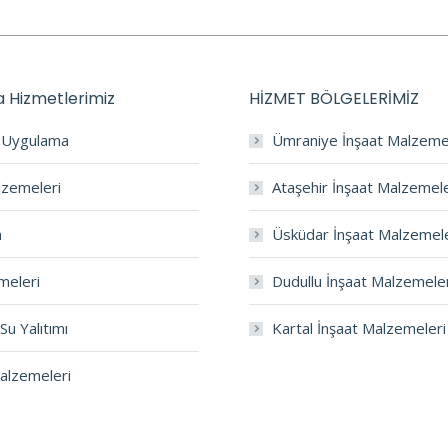
 Hizmetlerimiz
HİZMET BÖLGELERİMİZ
a Uygulama
Ümraniye İnşaat Malzeme
lzemeleri
Ataşehir İnşaat Malzemele
m
Üsküdar İnşaat Malzemele
meleri
Dudullu İnşaat Malzemele
Su Yalıtımı
Kartal İnşaat Malzemeleri
Malzemeleri