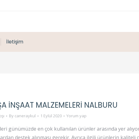
İletişim
A İNŞAAT MALZEMELERI NALBURU
ışı
By
caneraykul
1 Eylül 2020
Yorum yap
eri günümüzde en çok kullanılan ürünler arasında yer alıyor
rdan destek alınması gerekir. Ayrıca ilgili ürünlerin kaliteli