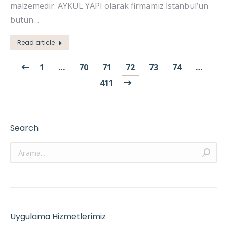
malzemedir. AYKUL YAPI olarak firmamız İstanbul’un
bütün…
Read article
1
…
70
71
72
73
74
…
411
Search
Arama:
Uygulama Hizmetlerimiz