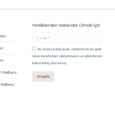
Yeniliklerden Haberdar Olmak İçin
leri
E-mail *
ri
Bu formu kullanarak, verilerinizin bu web
sitesi tarafından saklanmasını ve işlenmesini
ri
kabul etmiş olursunuz.
ri Nalburu
Onayla
 Nalburu