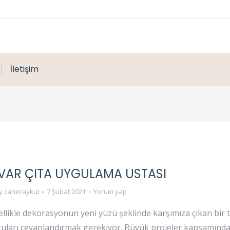
İletişim
UVAR ÇITA UYGULAMA USTASI
y
caneraykul
7 Şubat 2021
Yorum yap
ellikle dekorasyonun yeni yüzü şeklinde karşımıza çıkan bir t
oruları cevaplandırmak gerekiyor. Büyük projeler kapsamında