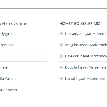
 Hizmetlerimiz
HİZMET BÖLGELERİMİZ
a Uygulama
Ümraniye İnşaat Malzeme
lzemeleri
Ataşehir İnşaat Malzemele
m
Üsküdar İnşaat Malzemele
meleri
Dudullu İnşaat Malzemele
Su Yalıtımı
Kartal İnşaat Malzemeleri
Malzemeleri