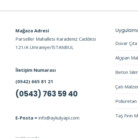
Uygulama
Mağaza Adresi
Parseller Mahallesi Karadeniz Caddesi
Duvar Çıt
121/A Ümraniye/İSTANBUL
Alçıpan Ma
İletişim Numarası
Beton Sili
(0542) 665 81 21
Çatı Malze
(0543) 763 59 40
Poliüretan 
Taş Fırın 
E-Posta =
info@aykulyapi.com