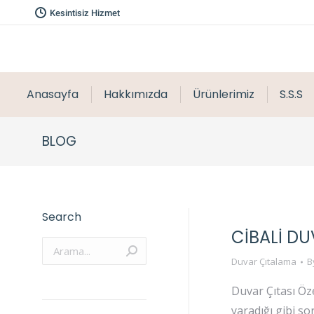
Kesintisiz Hizmet
Anasayfa
Hakkımızda
Ürünlerimiz
S.S.S
BLOG
Search
CIBALI D
Arama:
Duvar Çıtalama
B
Duvar Çıtası Öz
yaradığı gibi s