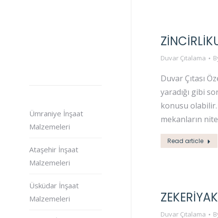
ZINCIRLI
Duvar Çıtalama
B
Duvar Çıtası Öz
yaradığı gibi s
konusu olabilir
Ümraniye İnşaat
mekanların niteli
Malzemeleri
Read article
Ataşehir İnşaat
Malzemeleri
Üsküdar İnşaat
ZEKERIYA
Malzemeleri
Duvar Çıtalama
B