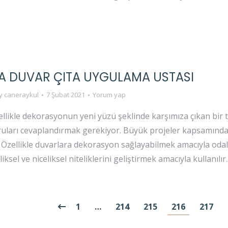
A DUVAR ÇITA UYGULAMA USTASI
y
caneraykul
7 Şubat 2021
Yorum yap
ellikle dekorasyonun yeni yüzü şeklinde karşımıza çıkan bir t
oruları cevaplandırmak gerekiyor. Büyük projeler kapsamında
. Özellikle duvarlara dekorasyon sağlayabilmek amacıyla odal
ksel ve niceliksel niteliklerini geliştirmek amacıyla kullanılır
1
…
214
215
216
217