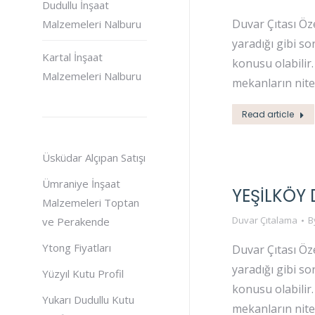
Dudullu İnşaat
Duvar Çıtası Öz
Malzemeleri Nalburu
yaradığı gibi s
Kartal İnşaat
konusu olabilir
Malzemeleri Nalburu
mekanların niteli
Read article
Üsküdar Alçıpan Satışı
Ümraniye İnşaat
YEŞILKÖY
Malzemeleri Toptan
Duvar Çıtalama
B
ve Perakende
Ytong Fiyatları
Duvar Çıtası Öz
yaradığı gibi s
Yüzyıl Kutu Profil
konusu olabilir
Yukarı Dudullu Kutu
mekanların niteli