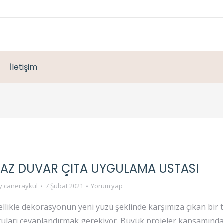
İletişim
Z DUVAR ÇITA UYGULAMA USTASI
y
caneraykul
7 Şubat 2021
Yorum yap
ellikle dekorasyonun yeni yüzü şeklinde karşımıza çıkan bir t
oruları cevaplandırmak gerekiyor. Büyük projeler kapsamında