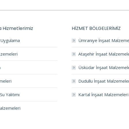
 Hizmetlerimiz
HİZMET BÖLGELERİMİZ
a Uygulama
Ümraniye İnşaat Malzeme
lzemeleri
Ataşehir İnşaat Malzemele
m
Üsküdar İnşaat Malzemele
meleri
Dudullu İnşaat Malzemele
Su Yalıtımı
Kartal İnşaat Malzemeleri
Malzemeleri