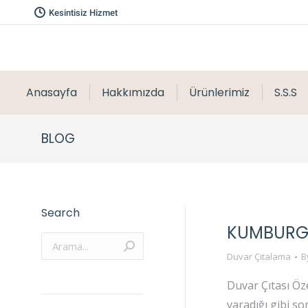
Kesintisiz Hizmet
Anasayfa
Hakkımızda
Ürünlerimiz
S.S.S
BLOG
Search
KUMBURGA
Arama:
Duvar Çıtalama
B
Duvar Çıtası Öz
yaradığı gibi s