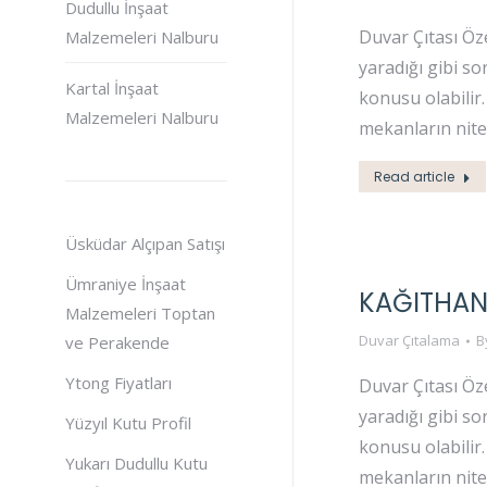
Dudullu İnşaat
Duvar Çıtası Öz
Malzemeleri Nalburu
yaradığı gibi s
Kartal İnşaat
konusu olabilir
Malzemeleri Nalburu
mekanların niteli
Read article
Üsküdar Alçıpan Satışı
Ümraniye İnşaat
KAĞITHAN
Malzemeleri Toptan
Duvar Çıtalama
B
ve Perakende
Ytong Fiyatları
Duvar Çıtası Öz
yaradığı gibi s
Yüzyıl Kutu Profil
konusu olabilir
Yukarı Dudullu Kutu
mekanların niteli