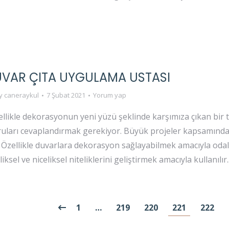
DUVAR ÇITA UYGULAMA USTASI
y
caneraykul
7 Şubat 2021
Yorum yap
ellikle dekorasyonun yeni yüzü şeklinde karşımıza çıkan bir t
oruları cevaplandırmak gerekiyor. Büyük projeler kapsamında
. Özellikle duvarlara dekorasyon sağlayabilmek amacıyla odal
ksel ve niceliksel niteliklerini geliştirmek amacıyla kullanılır
1
…
219
220
221
222