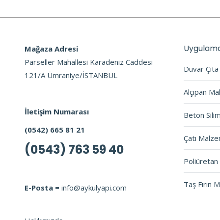
Uygulama
Mağaza Adresi
Parseller Mahallesi Karadeniz Caddesi
Duvar Çıt
121/A Ümraniye/İSTANBUL
Alçıpan Ma
İletişim Numarası
Beton Sili
(0542) 665 81 21
Çatı Malze
(0543) 763 59 40
Poliüretan 
Taş Fırın 
E-Posta =
info@aykulyapi.com