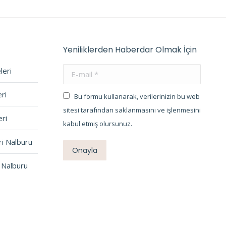
Yeniliklerden Haberdar Olmak İçin
leri
E-mail *
ri
Bu formu kullanarak, verilerinizin bu web
sitesi tarafından saklanmasını ve işlenmesini
ri
kabul etmiş olursunuz.
ri Nalburu
Onayla
 Nalburu