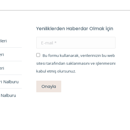
Yeniliklerden Haberdar Olmak İçin
leri
E-mail *
ri
Bu formu kullanarak, verilerinizin bu web
sitesi tarafından saklanmasını ve işlenmesini
ri
kabul etmiş olursunuz.
ri Nalburu
Onayla
 Nalburu