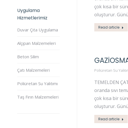
çok kısa bir sü
Uygulama
oluşturur. Gün
Hizmetlerimiz
Read article
Duvar Çıta Uygulama
Alçıpan Malzemeleri
Beton Silim
GAZIOSMA
Çatı Malzemeleri
Poliüretan Su Yalıtı
TEMELDEN ÇATIYA
Poliüretan Su Yalıtımı
oranda sıvı tema
Taş Fırın Malzemeleri
çok kısa bir sü
oluşturur. Gün
Read article