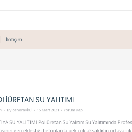
İletişim
LIÜRETAN SU YALITIMI
mı
By
caneraykul
15 Mart 2021
Yorum yap
 SU YALITIMI Poliüretan Su Yalıtım Su Yalıtımında Profesy
sının gerçekleştiği betonlarda pek çok aksaklığın ortaya çık