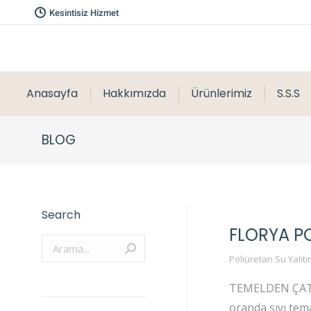
Kesintisiz Hizmet
Anasayfa
Hakkımızda
Ürünlerimiz
S.S.S
BLOG
Search
FLORYA PO
Arama:
Poliüretan Su Yalıtı
TEMELDEN ÇATIYA
oranda sıvı tema