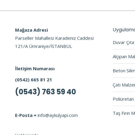
Uygulama
Mağaza Adresi
Parseller Mahallesi Karadeniz Caddesi
Duvar Çıt
121/A Ümraniye/İSTANBUL
Alçıpan Ma
İletişim Numarası
Beton Sili
(0542) 665 81 21
Çatı Malze
(0543) 763 59 40
Poliüretan 
Taş Fırın 
E-Posta =
info@aykulyapi.com