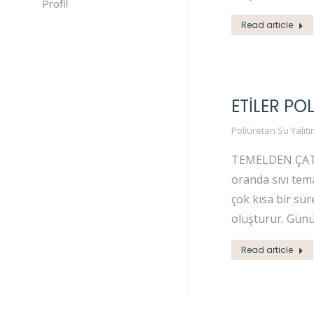
Profil
Read article
ETILER PO
Poliüretan Su Yalıtı
TEMELDEN ÇATIYA
oranda sıvı tema
çok kısa bir sü
oluşturur. Gün
Read article