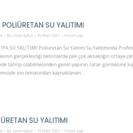
POLIÜRETAN SU YALITIMI
mı
By
caneraykul
15 Mart 2021
Yorum yap
 SU YALITIMI Poliüretan Su Yalıtım Su Yalıtımında Profesy
sının gerçekleştiği betonlarda pek çok aksaklığın ortaya çık
rede tahrip olabilmesinden genel yapının zarar görmesine 
ümüzde sıvı temasından kaynaklanan…
IÜRETAN SU YALITIMI
mı
By
caneraykul
15 Mart 2021
Yorum yap