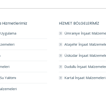
 Hizmetlerimiz
HİZMET BÖLGELERİMİZ
a Uygulama
Ümraniye İnşaat Malzeme
lzemeleri
Ataşehir İnşaat Malzemele
m
Üsküdar İnşaat Malzemele
meleri
Dudullu İnşaat Malzemele
Su Yalıtımı
Kartal İnşaat Malzemeleri
Malzemeleri