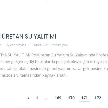
LIÜRETAN SU YALITIMI
mı
By
caneraykul
15 Mart 2021
Yorum yap
 SU YALITIMI Poliüretan Su Yalıtım Su Yalıtımında Profesy
sının gerçekleştiği betonlarda pek çok aksaklığın ortaya çık
rede tahrip olabilmesinden genel yapının zarar görmesine 
ümüzde sıvı temasından kaynaklanan…
1
…
169
170
171
172