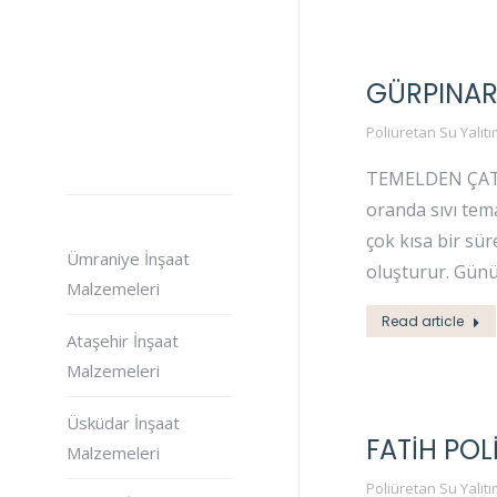
GÜRPINAR 
Poliüretan Su Yalıtı
TEMELDEN ÇATIYA
oranda sıvı tema
çok kısa bir sü
Ümraniye İnşaat
oluşturur. Gün
Malzemeleri
Read article
Ataşehir İnşaat
Malzemeleri
Üsküdar İnşaat
FATIH POL
Malzemeleri
Poliüretan Su Yalıtı