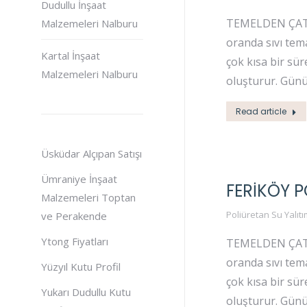
Dudullu İnşaat
TEMELDEN ÇATIYA
Malzemeleri Nalburu
oranda sıvı tema
Kartal İnşaat
çok kısa bir sü
Malzemeleri Nalburu
oluşturur. Gün
Read article
Üsküdar Alçıpan Satışı
Ümraniye İnşaat
FERIKÖY P
Malzemeleri Toptan
Poliüretan Su Yalıtı
ve Perakende
Ytong Fiyatları
TEMELDEN ÇATIYA
oranda sıvı tema
Yüzyıl Kutu Profil
çok kısa bir sü
Yukarı Dudullu Kutu
oluşturur. Gün