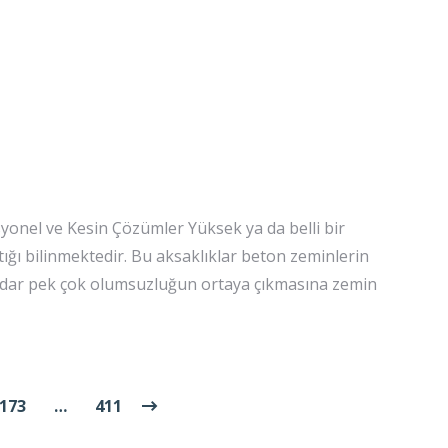
onel ve Kesin Çözümler Yüksek ya da belli bir
tığı bilinmektedir. Bu aksaklıklar beton zeminlerin
kadar pek çok olumsuzluğun ortaya çıkmasına zemin
173
…
411