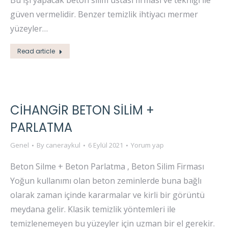
Bu işi yapacak beton silim ustası firması ve tekniği ile
güven vermelidir. Benzer temizlik ihtiyacı mermer
yüzeyler…
Read article
CİHANGİR BETON SİLİM +
PARLATMA
Genel
By
caneraykul
6 Eylül 2021
Yorum yap
Beton Silme + Beton Parlatma , Beton Silim Firması
Yoğun kullanımı olan beton zeminlerde buna bağlı
olarak zaman içinde kararmalar ve kirli bir görüntü
meydana gelir. Klasik temizlik yöntemleri ile
temizlenemeyen bu yüzeyler için uzman bir el gerekir.