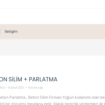
İletişim
TON SİLİM + PARLATMA
kul
6 Eylül 2021
Yorum yap
eton Parlatma , Beton Silim Firması Yoğun kullanımı olan b
irli bir görüntü meydana gelir. Klasik temizlik yöntemleri il