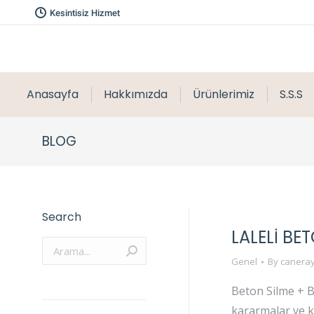
Kesintisiz Hizmet
Anasayfa
Hakkımızda
Ürünlerimiz
S.S.S
BLOG
Search
LALELİ BE
Arama:
Genel
By
caneray
Beton Silme + B
kararmalar ve k