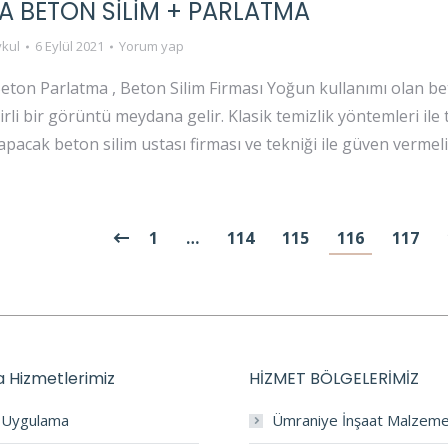
A BETON SİLİM + PARLATMA
kul
6 Eylül 2021
Yorum yap
eton Parlatma , Beton Silim Firması Yoğun kullanımı olan b
irli bir görüntü meydana gelir. Klasik temizlik yöntemleri il
yapacak beton silim ustası firması ve tekniği ile güven vermel
1
…
114
115
116
117
 Hizmetlerimiz
HİZMET BÖLGELERİMİZ
a Uygulama
Ümraniye İnşaat Malzeme