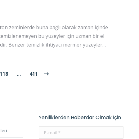
eton zeminlerde buna bağlı olarak zaman içinde
e temizlenemeyen bu yüzeyler için uzman bir el
idir. Benzer temizlik ihtiyacı mermer yüzeyler…
118
…
411
Yeniliklerden Haberdar Olmak İçin
leri
E-mail *