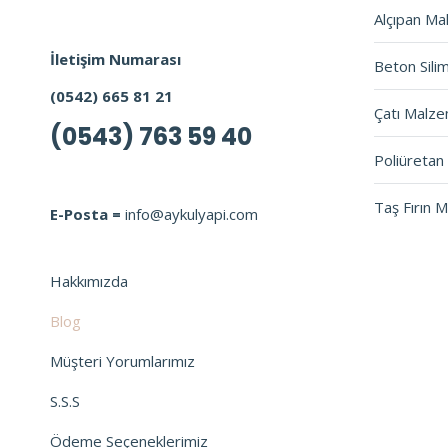
Alçıpan Ma
İletişim Numarası
Beton Sili
(0542) 665 81 21
Çatı Malze
(0543) 763 59 40
Poliüretan 
Taş Fırın 
E-Posta =
info@aykulyapi.com
Hakkımızda
Blog
Müşteri Yorumlarımız
S.S.S
Ödeme Seçeneklerimiz