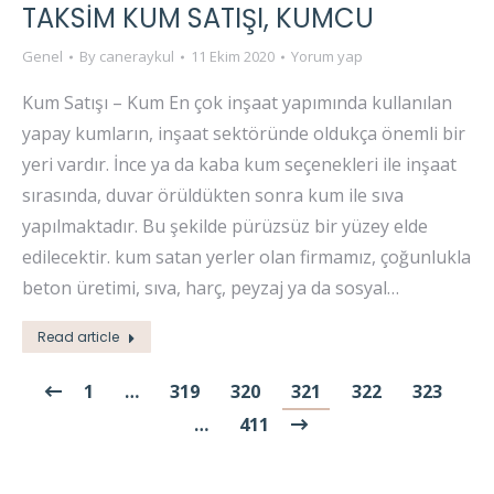
TAKSIM KUM SATIŞI, KUMCU
Genel
By
caneraykul
11 Ekim 2020
Yorum yap
Kum Satışı – Kum En çok inşaat yapımında kullanılan
yapay kumların, inşaat sektöründe oldukça önemli bir
yeri vardır. İnce ya da kaba kum seçenekleri ile inşaat
sırasında, duvar örüldükten sonra kum ile sıva
yapılmaktadır. Bu şekilde pürüzsüz bir yüzey elde
edilecektir. kum satan yerler olan firmamız, çoğunlukla
beton üretimi, sıva, harç, peyzaj ya da sosyal…
Read article
1
…
319
320
321
322
323
…
411