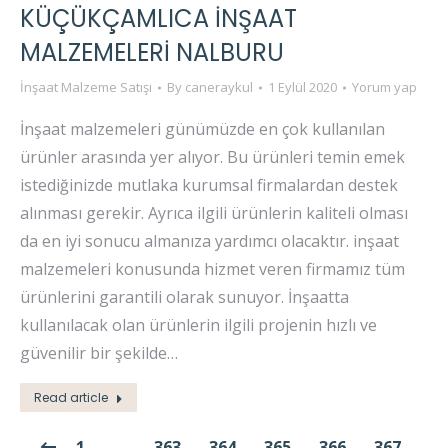
KÜÇÜKÇAMLICA İNŞAAT
MALZEMELERI NALBURU
İnşaat Malzeme Satışı
By
caneraykul
1 Eylül 2020
Yorum yap
İnşaat malzemeleri günümüzde en çok kullanılan
ürünler arasında yer alıyor. Bu ürünleri temin emek
istediğinizde mutlaka kurumsal firmalardan destek
alınması gerekir. Ayrıca ilgili ürünlerin kaliteli olması
da en iyi sonucu almanıza yardımcı olacaktır. inşaat
malzemeleri konusunda hizmet veren firmamız tüm
ürünlerini garantili olarak sunuyor. İnşaatta
kullanılacak olan ürünlerin ilgili projenin hızlı ve
güvenilir bir şekilde…
Read article
1
…
363
364
365
366
367