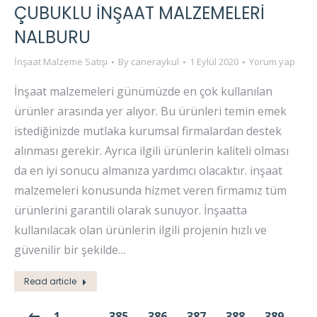
ÇUBUKLU İNŞAAT MALZEMELERI
NALBURU
İnşaat Malzeme Satışı
By
caneraykul
1 Eylül 2020
Yorum yap
İnşaat malzemeleri günümüzde en çok kullanılan
ürünler arasında yer alıyor. Bu ürünleri temin emek
istediğinizde mutlaka kurumsal firmalardan destek
alınması gerekir. Ayrıca ilgili ürünlerin kaliteli olması
da en iyi sonucu almanıza yardımcı olacaktır. inşaat
malzemeleri konusunda hizmet veren firmamız tüm
ürünlerini garantili olarak sunuyor. İnşaatta
kullanılacak olan ürünlerin ilgili projenin hızlı ve
güvenilir bir şekilde…
Read article
1
…
385
386
387
388
389