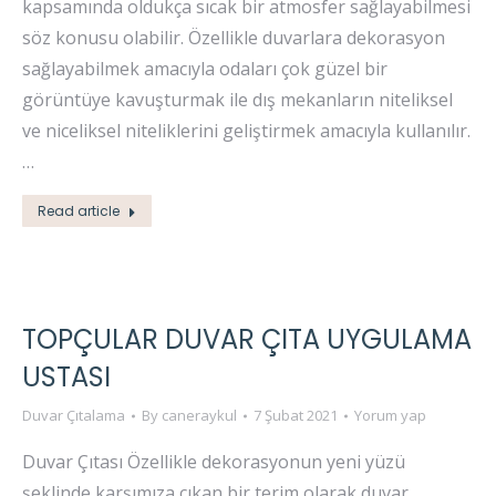
kapsamında oldukça sıcak bir atmosfer sağlayabilmesi
söz konusu olabilir. Özellikle duvarlara dekorasyon
sağlayabilmek amacıyla odaları çok güzel bir
görüntüye kavuşturmak ile dış mekanların niteliksel
ve niceliksel niteliklerini geliştirmek amacıyla kullanılır.
…
Read article
TOPÇULAR DUVAR ÇITA UYGULAMA
USTASI
Duvar Çıtalama
By
caneraykul
7 Şubat 2021
Yorum yap
Duvar Çıtası Özellikle dekorasyonun yeni yüzü
şeklinde karşımıza çıkan bir terim olarak duvar