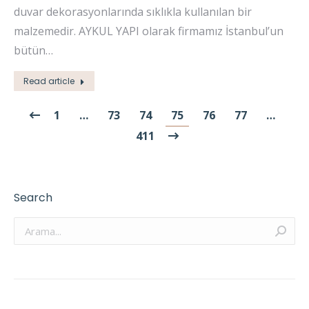
duvar dekorasyonlarında sıklıkla kullanılan bir
malzemedir. AYKUL YAPI olarak firmamız İstanbul’un
bütün…
Read article
1
…
73
74
75
76
77
…
411
Search
Arama: