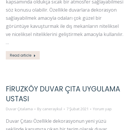
kapsamında oldukça sıcak bir atmosfer sağlayabilmesi
söz konusu olabilir. Özellikle duvarlara dekorasyon
sağlayabilmek amacıyla odaları çok güzel bir
görüntüye kavuşturmak ile dış mekanların niteliksel
ve niceliksel niteliklerini geliştirmek amacıyla kullanılır.
…
Read article
FIRUZKÖY DUVAR ÇITA UYGULAMA
USTASI
Duvar Çıtalama
By
caneraykul
7 Şubat 2021
Yorum yap
Duvar Çıtası Özellikle dekorasyonun yeni yüzü
şeklinde karşımıza çıkan bir terim olarak duvar